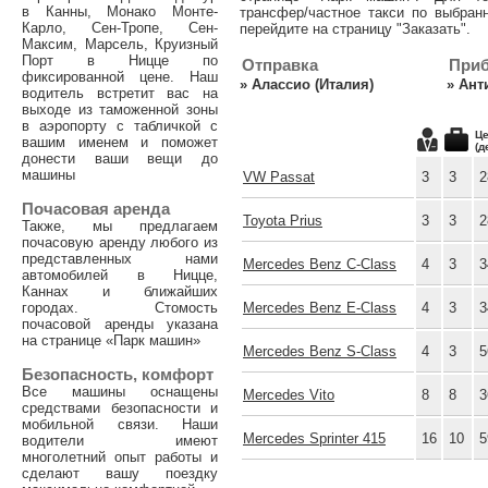
в Канны, Монако Монте-
трансфер/частное такси по выбран
Карло, Сен-Тропе, Сен-
перейдите на страницу "Заказать".
Максим, Марсель, Круизный
Порт в Ницце по
Отправка
При
фиксированной цене. Наш
»
Алассио (Италия)
»
Ант
водитель встретит вас на
выходе из таможенной зоны
в аэропорту с табличкой с
Це
вашим именем и поможет
(д
донести ваши вещи до
машины
VW Passat
3
3
2
Почасовая аренда
Toyota Prius
3
3
2
Также, мы предлагаем
почасовую аренду любого из
представленных нами
Mercedes Benz C-Class
4
3
3
автомобилей в Ницце,
Каннах и ближайших
городах. Стомость
Mercedes Benz E-Class
4
3
3
почасовой аренды указана
на странице «Парк машин»
Mercedes Benz S-Class
4
3
5
Безопасность, комфорт
Все машины оснащены
Mercedes Vito
8
8
3
средствами безопасности и
мобильной связи. Наши
Mercedes Sprinter 415
16
10
5
водители имеют
многолетний опыт работы и
сделают вашу поездку