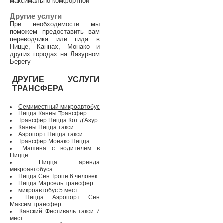
максимально комфортной
Другие услуги
При необходимости мы
поможем предоставить вам
переводчика или гида в
Ницце, Каннах, Монако и
других городах на Лазурном
Берегу
ДРУГИЕ УСЛУГИ
ТРАНСФЕРА
Семиместный микроавтобус
Ницца Канны Трансфер
Трансфер Ницца Кот д'Азур
Канны Ницца такси
Аэропорт Ницца такси
Трансфер Монако Ницца
Машина с водителем в
Ницце
Ницца аренда
микроавтобуса
Ницца Сен Тропе 6 человек
Ницца Марсель трансфер
микроавтобус 5 мест
Ницца Аэропорт Сен
Максим трансфер
Канский Фестиваль такси 7
мест