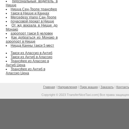
персональный водитель в
Ницце
Ницца Сен-Тропе трансфер
такси в Ницце и Каннах
Mercedess Viano Сан-Тропе
почасовой прокат в Ницце
От жд вокзала в Ницце до
Монако
аэропорт такси 6 человек
Как добраться из Монако в
аэропорт в Ницце
Ницца Канны такси 5 мест
Такси из Алассио в Антиб
Такси из Антиб в Алассио
Трансфер из Алассио в
Антиб Цена
Трансфер из Антиб в
Алассио Цена
Главная
|
Направления
|
Парк машин
|
Заказать
|
Контакт
Copyright © 2023 TransferNiceTaxi.com| Все права защище