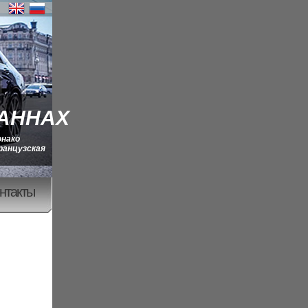
КАННАХ
онако
ранцузская
нтакты