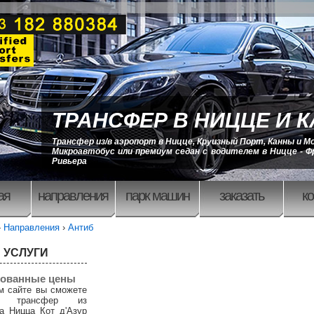
ТРАНСФЕР В НИЦЦЕ И 
Трансфер из/в аэропорт в Ницце, Круизный Порт, Канны и М
Микроавтобус или премиум седан с водителем в Ницце - Ф
Ривьера
ая
направления
парк машин
заказать
ко
›
Направления
›
Антиб
 УСЛУГИ
ованные цены
м сайте вы сможете
ть трансфер из
а Ницца Кот д'Азур