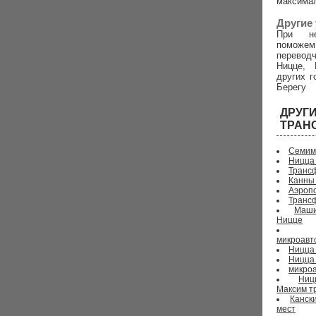
максима
Другие 
При не
поможем
перево
Ницце, 
других г
Берегу
ДРУ
ТРАН
Семим
Ницца
Трансф
Канны
Аэропо
Транс
Маши
Ницце
микроавт
Ницца 
Ницца
микроа
Ниц
Максим т
Канск
мест