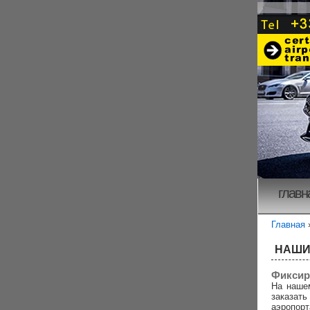
главн
Главная
НАШИ
Фиксир
На наше
заказа
аэропорт