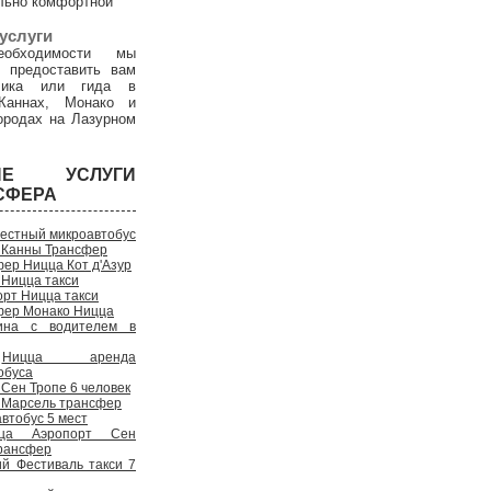
льно комфортной
услуги
обходимости мы
 предоставить вам
дчика или гида в
Каннах, Монако и
ородах на Лазурном
ГИЕ УСЛУГИ
СФЕРА
естный микроавтобус
 Канны Трансфер
ер Ницца Кот д'Азур
 Ницца такси
рт Ницца такси
фер Монако Ницца
на с водителем в
Ницца аренда
обуса
Сен Тропе 6 человек
 Марсель трансфер
втобус 5 мест
ца Аэропорт Сен
рансфер
ий Фестиваль такси 7