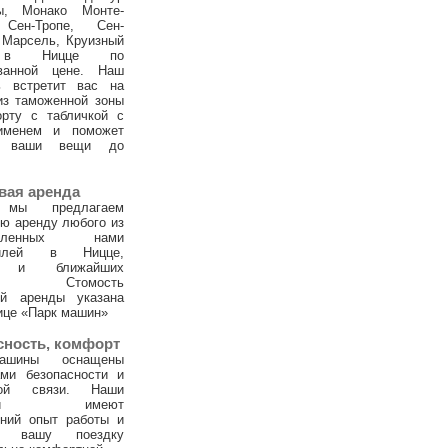
ы, Монако Монте-
 Сен-Тропе, Сен-
 Марсель, Круизный
 в Ницце по
ванной цене. Наш
ь встретит вас на
из таможенной зоны
орту с табличкой с
именем и поможет
и ваши вещи до
вая аренда
 мы предлагаем
ю аренду любого из
тавленных нами
билей в Ницце,
х и ближайших
ах. Стомость
ой аренды указана
ице «Парк машин»
сность, комфорт
ашины оснащены
ами безопасности и
ной связи. Наши
тели имеют
тний опыт работы и
т вашу поездку