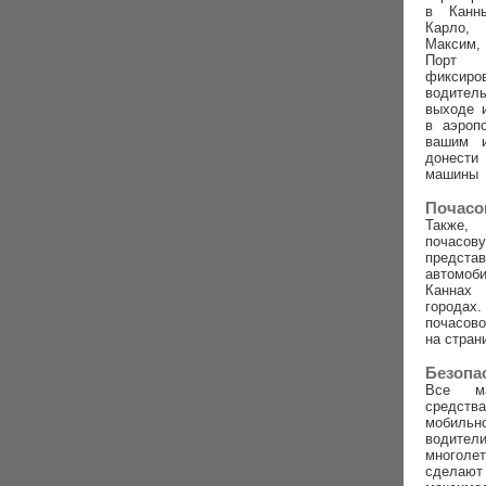
в Канн
Карло,
Максим,
Порт
фиксиро
водител
выходе 
в аэроп
вашим 
донест
машины
Почасо
Также,
почасову
предс
автомо
Канна
город
почасов
на стран
Безопа
Все м
средств
мобиль
води
многоле
сделаю