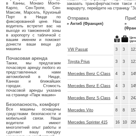
в Канны, Монако Монте-
заказать трансфер/частное такси
Карло, Сен-Тропе, Сен-
маршруту, перейдите на страницу "За
Максим, Марсель, Круизный
Порт в Ницце по
Отправка
При
фиксированной цене. Наш
»
Антиб (Франция)
водитель встретит вас на
(Фран
выходе из таможенной зоны
в аэропорту с табличкой с
Цен
вашим именем и поможет
(ден
донести ваши вещи до
машины
VW Passat
3
3
12
Почасовая аренда
Toyota Prius
3
3
12
Также, мы предлагаем
почасовую аренду любого из
представленных нами
Mercedes Benz C-Class
4
3
14
автомобилей в Ницце,
Каннах и ближайших
городах. Стомость
Mercedes Benz E-Class
4
3
14
почасовой аренды указана
на странице «Парк машин»
Mercedes Benz S-Class
4
3
24
Безопасность, комфорт
Все машины оснащены
Mercedes Vito
8
8
15
средствами безопасности и
мобильной связи. Наши
Mercedes Sprinter 415
16
10
25
водители имеют
многолетний опыт работы и
сделают вашу поездку