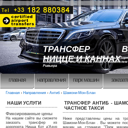
ТРАНСФЕР В
НИЦЦЕ И КАННАХ
Трансфер из/в аэропорт в Ницце, Круизный Порт
Микроавтобус или премиум седан с водителем 
Ривьера
главная
направления
парк машин
заказат
Главная
›
Направления
›
Антиб
›
Шамони-Мон-Блан
НАШИ УСЛУГИ
ТРАНСФЕР АНТИБ - ШАМО
ЧАСТНОЕ ТАКСИ
Фиксированные цены
На нашем сайте вы сможете
Ниже представлены цены на тр
заказать трансфер из
Шамони-Мон-Блан . Вы можете пос
аэропорта Ницца Кот д'Азур
машин на странице "Парк машин