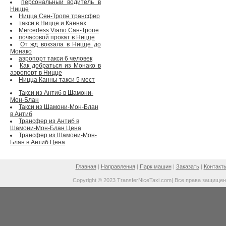
персональный водитель в
Ницце
Ницца Сен-Тропе трансфер
такси в Ницце и Каннах
Mercedess Viano Сан-Тропе
почасовой прокат в Ницце
От жд вокзала в Ницце до
Монако
аэропорт такси 6 человек
Как добраться из Монако в
аэропорт в Ницце
Ницца Канны такси 5 мест
Такси из Антиб в Шамони-
Мон-Блан
Такси из Шамони-Мон-Блан
в Антиб
Трансфер из Антиб в
Шамони-Мон-Блан Цена
Трансфер из Шамони-Мон-
Блан в Антиб Цена
Главная
|
Направления
|
Парк машин
|
Заказать
|
Контакт
Copyright © 2023 TransferNiceTaxi.com| Все права защище