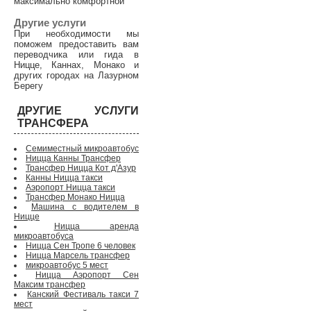
максимально комфортной
Другие услуги
При необходимости мы
поможем предоставить вам
переводчика или гида в
Ницце, Каннах, Монако и
других городах на Лазурном
Берегу
ДРУГИЕ УСЛУГИ
ТРАНСФЕРА
Семиместный микроавтобус
Ницца Канны Трансфер
Трансфер Ницца Кот д'Азур
Канны Ницца такси
Аэропорт Ницца такси
Трансфер Монако Ницца
Машина с водителем в
Ницце
Ницца аренда
микроавтобуса
Ницца Сен Тропе 6 человек
Ницца Марсель трансфер
микроавтобус 5 мест
Ницца Аэропорт Сен
Максим трансфер
Канский Фестиваль такси 7
мест