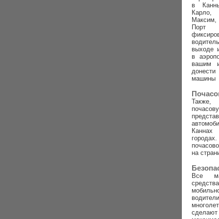
в Канн
Карло,
Максим,
Порт
фиксиро
водител
выходе 
в аэроп
вашим 
донест
машины
Почасо
Также,
почасову
предс
автомо
Канна
город
почасов
на стран
Безопа
Все м
средств
мобиль
води
многоле
сделаю