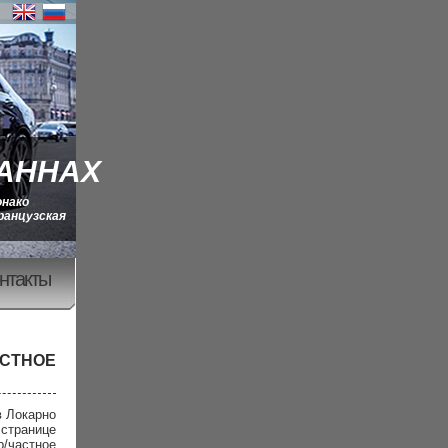
КАННАХ
онако
ранцузская
нтакты
АСТНОЕ
в Локарно
странице
р/частное