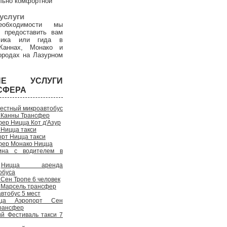
льно комфортной
услуги
обходимости мы
 предоставить вам
дчика или гида в
Каннах, Монако и
ородах на Лазурном
ГИЕ УСЛУГИ
СФЕРА
естный микроавтобус
 Канны Трансфер
ер Ницца Кот д'Азур
 Ницца такси
рт Ницца такси
фер Монако Ницца
на с водителем в
Ницца аренда
обуса
Сен Тропе 6 человек
 Марсель трансфер
втобус 5 мест
ца Аэропорт Сен
рансфер
ий Фестиваль такси 7