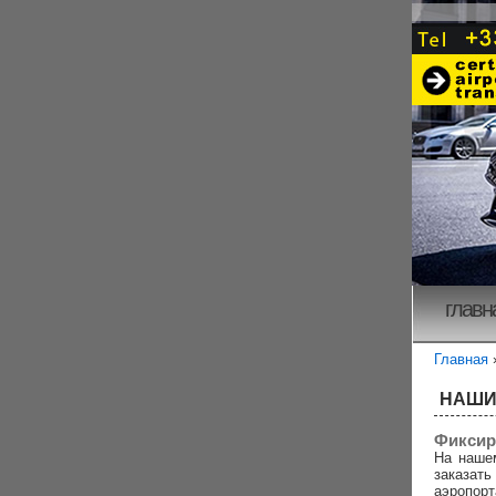
главн
Главная
НАШИ
Фиксир
На наше
заказа
аэропорт