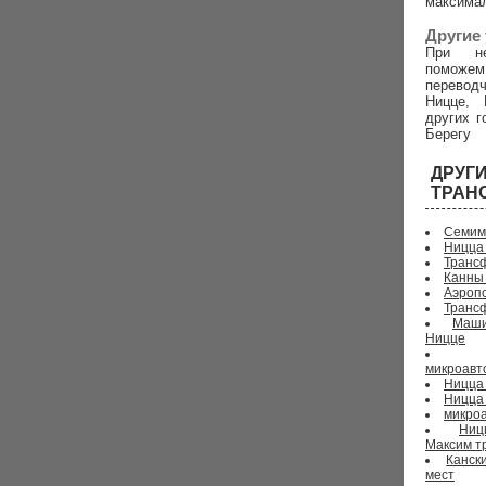
максима
Другие 
При не
поможем
перево
Ницце, 
других г
Берегу
ДРУ
ТРАН
Семим
Ницца
Трансф
Канны
Аэропо
Транс
Маши
Ницце
микроавт
Ницца 
Ницца
микроа
Ниц
Максим т
Канск
мест