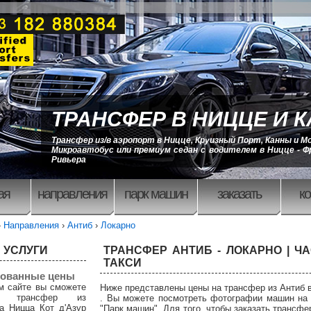
ТРАНСФЕР В НИЦЦЕ И 
Трансфер из/в аэропорт в Ницце, Круизный Порт, Канны и М
Микроавтобус или премиум седан с водителем в Ницце - Ф
Ривьера
ая
направления
парк машин
заказать
ко
›
Направления
›
Антиб
›
Локарно
 УСЛУГИ
ТРАНСФЕР АНТИБ - ЛОКАРНО | Ч
ТАКСИ
ованные цены
м сайте вы сможете
Ниже представлены цены на трансфер из Антиб 
ть трансфер из
. Вы можете посмотреть фотографии машин на 
а Ницца Кот д'Азур
"Парк машин". Для того, чтобы заказать трансфе