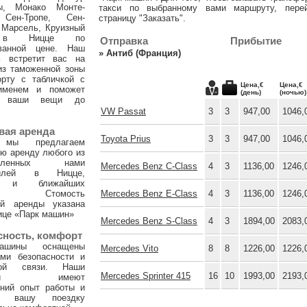
ы, Монако Монте-
такси по выбранному вами маршруту, пере
 Сен-Тропе, Сен-
страницу "Заказать".
 Марсель, Круизный
 в Ницце по
Отправка
Прибытие
ванной цене. Наш
»
Антиб (Франция)
ь встретит вас на
из таможенной зоны
орту с табличкой с
Цена,€
Цена,€
именем и поможет
(день)
(ночью)
и ваши вещи до
VW Passat
3
3
947,00
1046,
вая аренда
Toyota Prius
3
3
947,00
1046,
 мы предлагаем
ю аренду любого из
тавленных нами
Mercedes Benz C-Class
4
3
1136,00
1246,
билей в Ницце,
х и ближайших
ах. Стомость
Mercedes Benz E-Class
4
3
1136,00
1246,
ой аренды указана
ице «Парк машин»
Mercedes Benz S-Class
4
3
1894,00
2083,
сность, комфорт
ашины оснащены
Mercedes Vito
8
8
1226,00
1226,
ами безопасности и
ной связи. Наши
Mercedes Sprinter 415
16
10
1993,00
2193,
тели имеют
тний опыт работы и
т вашу поездку