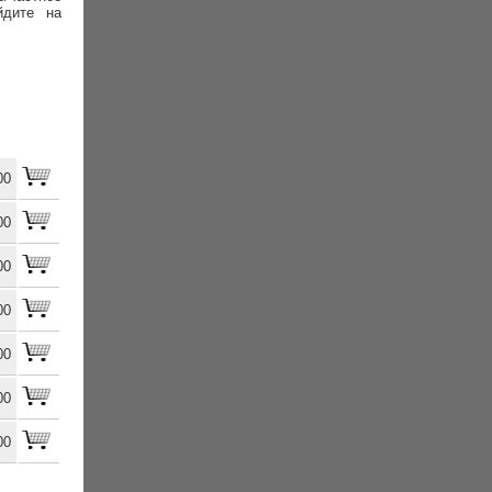
йдите на
00
00
00
00
00
00
00