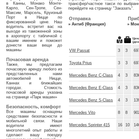
в Канны, Монако Монте-
трансфер/частное такси по выбран
Карло, Сен-Тропе, Сен-
перейдите на страницу "Заказать".
Максим, Марсель, Круизный
Порт в Ницце по
Отправка
При
фиксированной цене. Наш
»
Антиб (Франция)
»
Мон
водитель встретит вас на
выходе из таможенной зоны
в аэропорту с табличкой с
Цен
вашим именем и поможет
(ден
донести ваши вещи до
машины
VW Passat
3
3
69
Почасовая аренда
Toyota Prius
3
3
69
Также, мы предлагаем
почасовую аренду любого из
представленных нами
Mercedes Benz C-Class
4
3
83
автомобилей в Ницце,
Каннах и ближайших
городах. Стомость
Mercedes Benz E-Class
4
3
83
почасовой аренды указана
на странице «Парк машин»
Mercedes Benz S-Class
4
3
13
Безопасность, комфорт
Все машины оснащены
Mercedes Vito
8
8
90
средствами безопасности и
мобильной связи. Наши
Mercedes Sprinter 415
16
10
14
водители имеют
многолетний опыт работы и
сделают вашу поездку