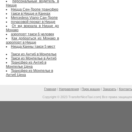
персональный водитель в
Ницце
Ницца Сен-Тропе трансфер
такси в Ницце и Каннах
Mercedess Viano Сан-Тропе
почасовой прокат в Ницце
От жд вокзала в Ницце до
Монако
аэропорт такси 6 человек
Как добраться из Монако в
аэропорт в Ницце
Ницца Канны такси 5 мест
Такси из Антиб в Монпелье
Такси из Монпелье в Антиб
Трансфер из Антиб в
Монпелье Цена
Трансфер из Монпелье в
Антиб Цена
Главная
|
Направления
|
Парк машин
|
Заказать
|
Контакт
Copyright © 2023 TransferNiceTaxi.com| Все права защище