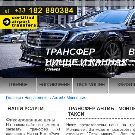
ТРАНСФЕР В
НИЦЦЕ И КАННАХ
Трансфер из/в аэропорт в Ницце, Круизный Порт
Микроавтобус или премиум седан с водителем 
Ривьера
главная
направления
парк машин
заказат
Главная
›
Направления
›
Антиб
›
Монпелье
НАШИ УСЛУГИ
ТРАНСФЕР АНТИБ - МОНП
ТАКСИ
Фиксированные цены
На нашем сайте вы сможете
Ниже представлены цены на тр
заказать трансфер из
Монпелье . Вы можете посмотреть 
аэропорта Ницца Кот д'Азур
странице "Парк машин". Для то