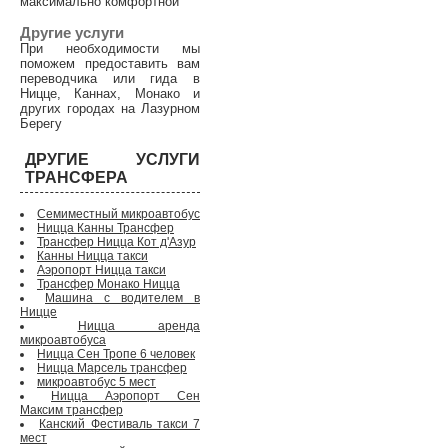
максимально комфортной
Другие услуги
При необходимости мы
поможем предоставить вам
переводчика или гида в
Ницце, Каннах, Монако и
других городах на Лазурном
Берегу
ДРУГИЕ УСЛУГИ
ТРАНСФЕРА
Семиместный микроавтобус
Ницца Канны Трансфер
Трансфер Ницца Кот д'Азур
Канны Ницца такси
Аэропорт Ницца такси
Трансфер Монако Ницца
Машина с водителем в
Ницце
Ницца аренда
микроавтобуса
Ницца Сен Тропе 6 человек
Ницца Марсель трансфер
микроавтобус 5 мест
Ницца Аэропорт Сен
Максим трансфер
Канский Фестиваль такси 7
мест