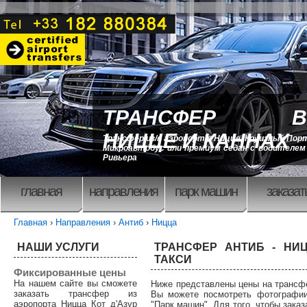
ТРАНСФЕР В
НИЦЦЕ И КАННАХ
Трансфер из/в аэропорт в Ницце, Круизный Порт
Микроавтобус или премиум седан с водителем 
Ривьера
главная
направления
парк машин
заказат
Главная
›
Направления
›
Антиб
›
Ницца
НАШИ УСЛУГИ
ТРАНСФЕР АНТИБ - НИЦ
ТАКСИ
Фиксированные цены
На нашем сайте вы сможете
Ниже представлены цены на трансфе
заказать трансфер из
Вы можете посмотреть фотографии
аэропорта Ницца Кот д'Азур
"Парк машин". Для того, чтобы зака