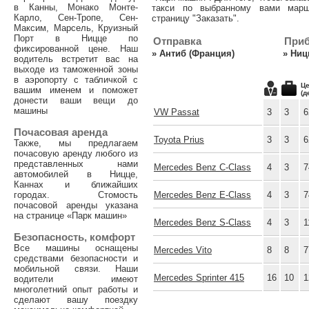
в Канны, Монако Монте-
такси по выбранному вами марш
Карло, Сен-Тропе, Сен-
страницу "Заказать".
Максим, Марсель, Круизный
Порт в Ницце по
Отправка
При
фиксированной цене. Наш
»
Антиб (Франция)
»
Ниц
водитель встретит вас на
выходе из таможенной зоны
в аэропорту с табличкой с
Це
вашим именем и поможет
(д
донести ваши вещи до
машины
VW Passat
3
3
6
Почасовая аренда
Toyota Prius
3
3
6
Также, мы предлагаем
почасовую аренду любого из
представленных нами
Mercedes Benz C-Class
4
3
7
автомобилей в Ницце,
Каннах и ближайших
городах. Стомость
Mercedes Benz E-Class
4
3
7
почасовой аренды указана
на странице «Парк машин»
Mercedes Benz S-Class
4
3
1
Безопасность, комфорт
Все машины оснащены
Mercedes Vito
8
8
7
средствами безопасности и
мобильной связи. Наши
Mercedes Sprinter 415
16
10
1
водители имеют
многолетний опыт работы и
сделают вашу поездку