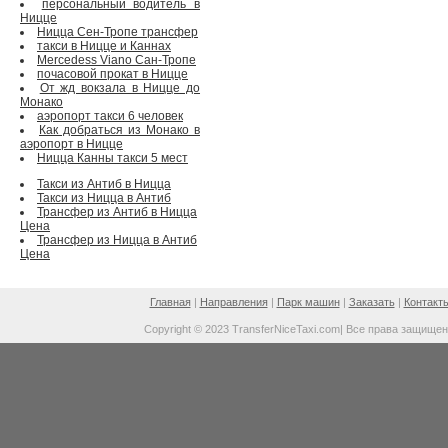
персональный водитель в
Ницце
Ницца Сен-Тропе трансфер
такси в Ницце и Каннах
Mercedess Viano Сан-Тропе
почасовой прокат в Ницце
От жд вокзала в Ницце до
Монако
аэропорт такси 6 человек
Как добраться из Монако в
аэропорт в Ницце
Ницца Канны такси 5 мест
Такси из Антиб в Ницца
Такси из Ницца в Антиб
Трансфер из Антиб в Ницца
Цена
Трансфер из Ницца в Антиб
Цена
Главная
|
Направления
|
Парк машин
|
Заказать
|
Контакт
Copyright © 2023 TransferNiceTaxi.com| Все права защище