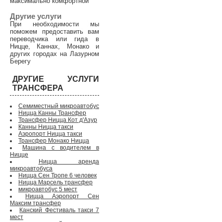
максимально комфортной
Другие услуги
При необходимости мы
поможем предоставить вам
переводчика или гида в
Ницце, Каннах, Монако и
других городах на Лазурном
Берегу
ДРУГИЕ УСЛУГИ
ТРАНСФЕРА
Семиместный микроавтобус
Ницца Канны Трансфер
Трансфер Ницца Кот д'Азур
Канны Ницца такси
Аэропорт Ницца такси
Трансфер Монако Ницца
Машина с водителем в
Ницце
Ницца аренда
микроавтобуса
Ницца Сен Тропе 6 человек
Ницца Марсель трансфер
микроавтобус 5 мест
Ницца Аэропорт Сен
Максим трансфер
Канский Фестиваль такси 7
мест