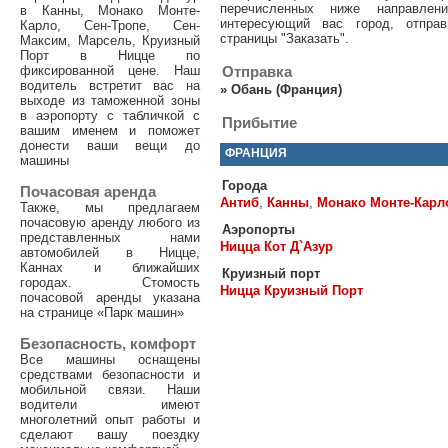
перечисленных ниже направле
в Канны, Монако Монте-
интересующий вас город, отпра
Карло, Сен-Тропе, Сен-
страницы "Заказать".
Максим, Марсель, Круизный
Порт в Ницце по
фиксированной цене. Наш
Отправка
водитель встретит вас на
»
Обань (Франция)
выходе из таможенной зоны
в аэропорту с табличкой с
Прибытие
вашим именем и поможет
донести ваши вещи до
ФРАНЦИЯ
машины
Города
Почасовая аренда
Антиб
,
Канны
,
Монако Монте-Карл
Также, мы предлагаем
почасовую аренду любого из
Аэропорты
представленных нами
Ницца Кот Д`Азур
автомобилей в Ницце,
Каннах и ближайших
Круизный порт
городах. Стомость
Ницца Круизный Порт
почасовой аренды указана
на странице «Парк машин»
Безопасность, комфорт
Все машины оснащены
средствами безопасности и
мобильной связи. Наши
водители имеют
многолетний опыт работы и
сделают вашу поездку