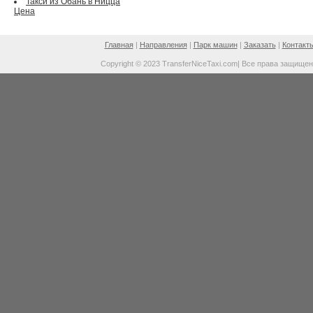
Такси из Обань в Ницца
Цена
Главная
|
Направления
|
Парк машин
|
Заказать
|
Контакт
Copyright © 2023 TransferNiceTaxi.com| Все права защище