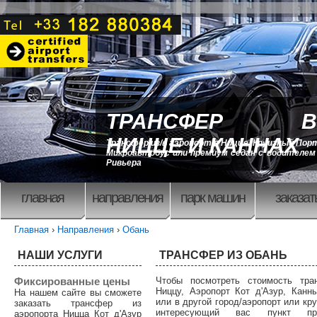
ТРАНСФЕР В
НИЦЦЕ И КАННАХ
Трансфер из/в аэропорт в Ницце, Круизный Порт
Микроавтобус или премиум седан с водителем 
Ривьера
главная
направления
парк машин
заказат
Главная
›
Направления
›
Обань
НАШИ УСЛУГИ
ТРАНСФЕР ИЗ ОБАНЬ
Фиксированные цены
Чтобы посмотреть стоимость тр
Ниццу, Аэропорт Кот д'Азур, Канн
На нашем сайте вы сможете
или в другой город/аэропорт или кр
заказать трансфер из
интересующий вас пункт п
аэропорта Ницца Кот д'Азур