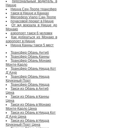
персональный водитель в
Ницце
Ницца Сен-Тропе трансфер
такси в Ницце и Каннах
Mercedess Viano Сан-Тропе
почасовой прокат в Ницце
От жд вокзала в Ницце до
Монако
аэропорт такси 6 человек
Как добраться из Монако в
аэропорт в Ницце
Ницца Канны такси 5 мест
Трансфер Обань Антиб
Трансфер Обань Канны
Трансфер Обань Монако
Монте-Карло
Трансфер Обань Ницца Кот
Д`Азур
Трансфер Обань Ницца
Круизный Порт
Трансфер Обань Ницца
Такси из Обань в Антиб
Цена
Такси из Обань в Канны
Цена
Такси из Обань в Монако
Монте-Карло Цена
Такси из Обань в Ницца Кот
Д`Азур Цена
Такси из Обань в Ницца
Круизный Порт Цена