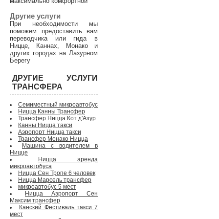
максимально комфортной
Другие услуги
При необходимости мы
поможем предоставить вам
переводчика или гида в
Ницце, Каннах, Монако и
других городах на Лазурном
Берегу
ДРУГИЕ УСЛУГИ
ТРАНСФЕРА
Семиместный микроавтобус
Ницца Канны Трансфер
Трансфер Ницца Кот д'Азур
Канны Ницца такси
Аэропорт Ницца такси
Трансфер Монако Ницца
Машина с водителем в
Ницце
Ницца аренда
микроавтобуса
Ницца Сен Тропе 6 человек
Ницца Марсель трансфер
микроавтобус 5 мест
Ницца Аэропорт Сен
Максим трансфер
Канский Фестиваль такси 7
мест