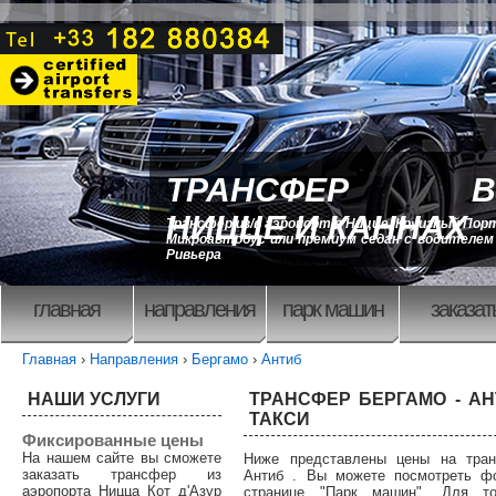
ТРАНСФЕР В
НИЦЦЕ И КАННАХ
Трансфер из/в аэропорт в Ницце, Круизный Порт
Микроавтобус или премиум седан с водителем 
Ривьера
главная
направления
парк машин
заказат
Главная
›
Направления
›
Бергамо
›
Антиб
НАШИ УСЛУГИ
ТРАНСФЕР БЕРГАМО - АН
ТАКСИ
Фиксированные цены
На нашем сайте вы сможете
Ниже представлены цены на тра
заказать трансфер из
Антиб . Вы можете посмотреть ф
аэропорта Ницца Кот д'Азур
странице "Парк машин". Для то