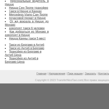
персональный водитель в
Ницце
Ницца Сен-Тропе трансфер
такси в Ницце и Каннах
Mercedess Viano Сан-Тропе
почасовой прокат в Ницце
От жд вокзала в Ницце до
Монако
аэропорт такси 6 человек
Как добраться из Монако в
аэропорт в Ницце
Ницца Канны такси 5 мест
Такси из Бергамо в Антиб
Такси из Антиб в Бергамо
Трансфер из Бергамо в
Антиб Цена
Трансфер из Антиб в
Бергамо Цена
Главная
|
Направления
|
Парк машин
|
Заказать
|
Контакт
Copyright © 2023 TransferNiceTaxi.com| Все права защище