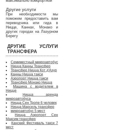
максимально комфортной
Другие услуги
При необходимости мы
поможем предоставить вам
переводчика или гида в
Ницце, Каннах, Монако и
других городах на Лазурном
Берегу
ДРУГИЕ УСЛУГИ
ТРАНСФЕРА
Семиместный микроавтобус
Ницца Канны Трансфер
Трансфер Ницца Кот д'Азур
Канны Ницца такси
Аэропорт Ницца такси
Трансфер Монако Ницца
Машина с водителем в
Ницце
Ницца аренда
микроавтобуса
Ницца Сен Тропе 6 человек
Ницца Марсель трансфер
микроавтобус 5 мест
Ницца Аэропорт Сен
Максим трансфер
Канский Фестиваль такси 7
мест