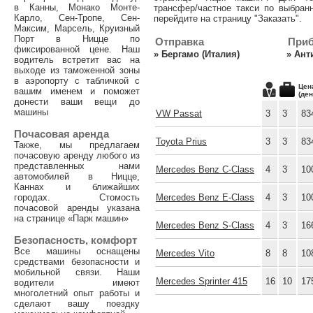
в Канны, Монако Монте-
трансфер/частное такси по выбран
Карло, Сен-Тропе, Сен-
перейдите на страницу "Заказать".
Максим, Марсель, Круизный
Порт в Ницце по
Отправка
При
фиксированной цене. Наш
»
Бергамо (Италия)
»
Ант
водитель встретит вас на
выходе из таможенной зоны
в аэропорту с табличкой с
Цен
вашим именем и поможет
(ден
донести ваши вещи до
машины
VW Passat
3
3
83
Почасовая аренда
Toyota Prius
3
3
83
Также, мы предлагаем
почасовую аренду любого из
представленных нами
Mercedes Benz C-Class
4
3
10
автомобилей в Ницце,
Каннах и ближайших
городах. Стомость
Mercedes Benz E-Class
4
3
10
почасовой аренды указана
на странице «Парк машин»
Mercedes Benz S-Class
4
3
16
Безопасность, комфорт
Все машины оснащены
Mercedes Vito
8
8
10
средствами безопасности и
мобильной связи. Наши
Mercedes Sprinter 415
16
10
17
водители имеют
многолетний опыт работы и
сделают вашу поездку