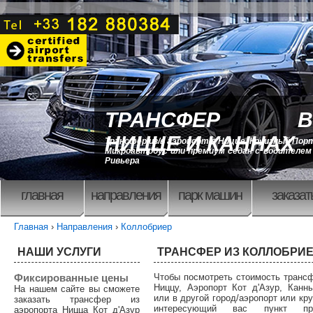
ТРАНСФЕР В
НИЦЦЕ И КАННАХ
Трансфер из/в аэропорт в Ницце, Круизный Порт
Микроавтобус или премиум седан с водителем 
Ривьера
главная
направления
парк машин
заказат
Главная
›
Направления
›
Коллобриер
НАШИ УСЛУГИ
ТРАНСФЕР ИЗ КОЛЛОБРИ
Фиксированные цены
Чтобы посмотреть стоимость транс
Ниццу, Аэропорт Кот д'Азур, Канн
На нашем сайте вы сможете
или в другой город/аэропорт или кр
заказать трансфер из
интересующий вас пункт п
аэропорта Ницца Кот д'Азур