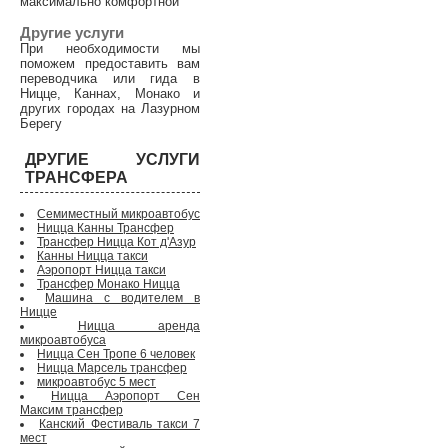
максимально комфортной
Другие услуги
При необходимости мы
поможем предоставить вам
переводчика или гида в
Ницце, Каннах, Монако и
других городах на Лазурном
Берегу
ДРУГИЕ УСЛУГИ
ТРАНСФЕРА
Семиместный микроавтобус
Ницца Канны Трансфер
Трансфер Ницца Кот д'Азур
Канны Ницца такси
Аэропорт Ницца такси
Трансфер Монако Ницца
Машина с водителем в
Ницце
Ницца аренда
микроавтобуса
Ницца Сен Тропе 6 человек
Ницца Марсель трансфер
микроавтобус 5 мест
Ницца Аэропорт Сен
Максим трансфер
Канский Фестиваль такси 7
мест