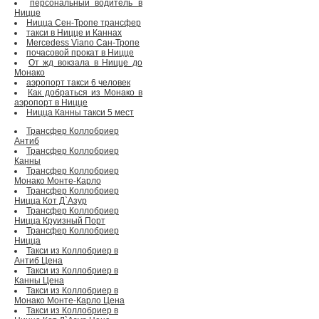
персональный водитель в
Ницце
Ницца Сен-Тропе трансфер
такси в Ницце и Каннах
Mercedess Viano Сан-Тропе
почасовой прокат в Ницце
От жд вокзала в Ницце до
Монако
аэропорт такси 6 человек
Как добраться из Монако в
аэропорт в Ницце
Ницца Канны такси 5 мест
Трансфер Коллобриер
Антиб
Трансфер Коллобриер
Канны
Трансфер Коллобриер
Монако Монте-Карло
Трансфер Коллобриер
Ницца Кот Д`Азур
Трансфер Коллобриер
Ницца Круизный Порт
Трансфер Коллобриер
Ницца
Такси из Коллобриер в
Антиб Цена
Такси из Коллобриер в
Канны Цена
Такси из Коллобриер в
Монако Монте-Карло Цена
Такси из Коллобриер в