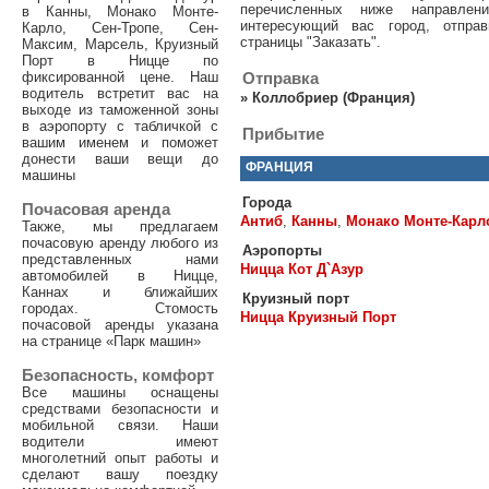
перечисленных ниже направле
в Канны, Монако Монте-
интересующий вас город, отпра
Карло, Сен-Тропе, Сен-
страницы "Заказать".
Максим, Марсель, Круизный
Порт в Ницце по
фиксированной цене. Наш
Отправка
водитель встретит вас на
»
Коллобриер (Франция)
выходе из таможенной зоны
в аэропорту с табличкой с
Прибытие
вашим именем и поможет
донести ваши вещи до
ФРАНЦИЯ
машины
Города
Почасовая аренда
Антиб
,
Канны
,
Монако Монте-Карл
Также, мы предлагаем
почасовую аренду любого из
Аэропорты
представленных нами
Ницца Кот Д`Азур
автомобилей в Ницце,
Каннах и ближайших
Круизный порт
городах. Стомость
Ницца Круизный Порт
почасовой аренды указана
на странице «Парк машин»
Безопасность, комфорт
Все машины оснащены
средствами безопасности и
мобильной связи. Наши
водители имеют
многолетний опыт работы и
сделают вашу поездку