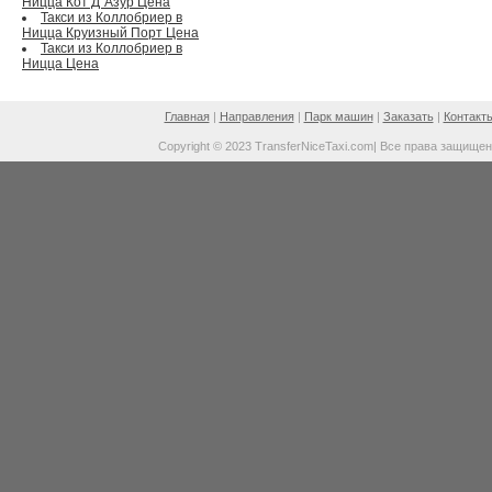
Ницца Кот Д`Азур Цена
Такси из Коллобриер в
Ницца Круизный Порт Цена
Такси из Коллобриер в
Ницца Цена
Главная
|
Направления
|
Парк машин
|
Заказать
|
Контакт
Copyright © 2023 TransferNiceTaxi.com| Все права защище