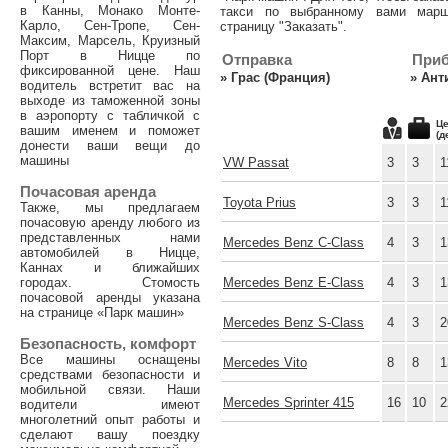
в Канны, Монако Монте-
такси по выбранному вами марш
Карло, Сен-Тропе, Сен-
страницу "Заказать".
Максим, Марсель, Круизный
Порт в Ницце по
Отправка
При
фиксированной цене. Наш
»
Грас (Франция)
»
Ант
водитель встретит вас на
выходе из таможенной зоны
в аэропорту с табличкой с
Це
вашим именем и поможет
(д
донести ваши вещи до
машины
VW Passat
3
3
1
Почасовая аренда
Toyota Prius
3
3
1
Также, мы предлагаем
почасовую аренду любого из
представленных нами
Mercedes Benz C-Class
4
3
1
автомобилей в Ницце,
Каннах и ближайших
городах. Стомость
Mercedes Benz E-Class
4
3
1
почасовой аренды указана
на странице «Парк машин»
Mercedes Benz S-Class
4
3
2
Безопасность, комфорт
Все машины оснащены
Mercedes Vito
8
8
1
средствами безопасности и
мобильной связи. Наши
Mercedes Sprinter 415
16
10
2
водители имеют
многолетний опыт работы и
сделают вашу поездку