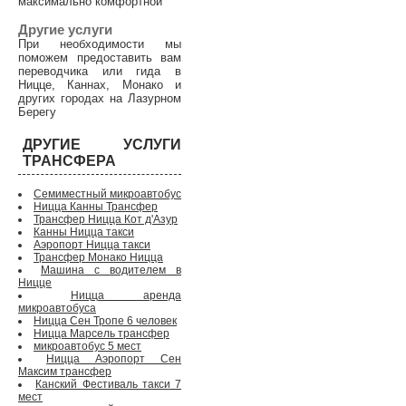
максимально комфортной
Другие услуги
При необходимости мы
поможем предоставить вам
переводчика или гида в
Ницце, Каннах, Монако и
других городах на Лазурном
Берегу
ДРУГИЕ УСЛУГИ
ТРАНСФЕРА
Семиместный микроавтобус
Ницца Канны Трансфер
Трансфер Ницца Кот д'Азур
Канны Ницца такси
Аэропорт Ницца такси
Трансфер Монако Ницца
Машина с водителем в
Ницце
Ницца аренда
микроавтобуса
Ницца Сен Тропе 6 человек
Ницца Марсель трансфер
микроавтобус 5 мест
Ницца Аэропорт Сен
Максим трансфер
Канский Фестиваль такси 7
мест