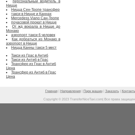
персональный водитель в
Ницце
Ницца Сен-Тропе трансфер
такси в Ницце и Каннах
Mercedess Viano Сан-Тропе
почасовой прокат в Ницце
От жд вокзала в Ницце до
Монако
аэропорт такси 6 человек
Как добраться из Монако в
аэропорт в Ницце
Ницца Канны такси 5 мест
Такси из Грас в Антиб
Такси из Антиб в Грас
Трансфер из Грас в Антиб
Цена
Трансфер из Антиб в Грас
Цена
Главная
|
Направления
|
Парк машин
|
Заказать
|
Контакт
Copyright © 2023 TransferNiceTaxi.com| Все права защище