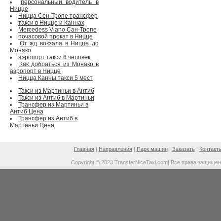
персональный водитель в
Ницце
Ницца Сен-Тропе трансфер
такси в Ницце и Каннах
Mercedess Viano Сан-Тропе
почасовой прокат в Ницце
От жд вокзала в Ницце до
Монако
аэропорт такси 6 человек
Как добраться из Монако в
аэропорт в Ницце
Ницца Канны такси 5 мест
Такси из Мартиньи в Антиб
Такси из Антиб в Мартиньи
Трансфер из Мартиньи в
Антиб Цена
Трансфер из Антиб в
Мартиньи Цена
Главная
|
Направления
|
Парк машин
|
Заказать
|
Контакт
Copyright © 2023 TransferNiceTaxi.com| Все права защище