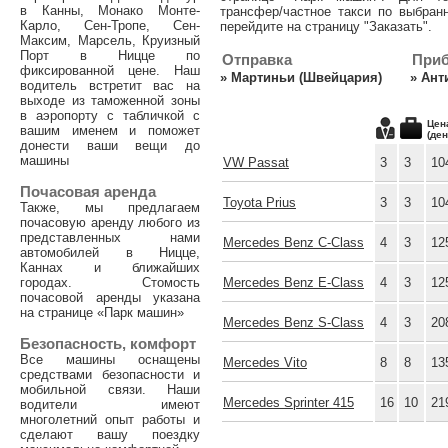
в Канны, Монако Монте-
трансфер/частное такси по выбран
Карло, Сен-Тропе, Сен-
перейдите на страницу "Заказать".
Максим, Марсель, Круизный
Порт в Ницце по
Отправка
При
фиксированной цене. Наш
»
Мартиньи (Швейцария)
»
Ант
водитель встретит вас на
выходе из таможенной зоны
в аэропорту с табличкой с
Цен
вашим именем и поможет
(ден
донести ваши вещи до
машины
VW Passat
3
3
10
Почасовая аренда
Toyota Prius
3
3
10
Также, мы предлагаем
почасовую аренду любого из
представленных нами
Mercedes Benz C-Class
4
3
12
автомобилей в Ницце,
Каннах и ближайших
городах. Стомость
Mercedes Benz E-Class
4
3
12
почасовой аренды указана
на странице «Парк машин»
Mercedes Benz S-Class
4
3
20
Безопасность, комфорт
Все машины оснащены
Mercedes Vito
8
8
13
средствами безопасности и
мобильной связи. Наши
Mercedes Sprinter 415
16
10
21
водители имеют
многолетний опыт работы и
сделают вашу поездку