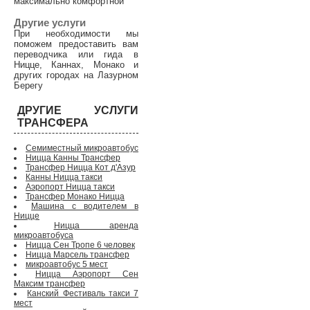
максимально комфортной
Другие услуги
При необходимости мы
поможем предоставить вам
переводчика или гида в
Ницце, Каннах, Монако и
других городах на Лазурном
Берегу
ДРУГИЕ УСЛУГИ
ТРАНСФЕРА
Семиместный микроавтобус
Ницца Канны Трансфер
Трансфер Ницца Кот д'Азур
Канны Ницца такси
Аэропорт Ницца такси
Трансфер Монако Ницца
Машина с водителем в
Ницце
Ницца аренда
микроавтобуса
Ницца Сен Тропе 6 человек
Ницца Марсель трансфер
микроавтобус 5 мест
Ницца Аэропорт Сен
Максим трансфер
Канский Фестиваль такси 7
мест