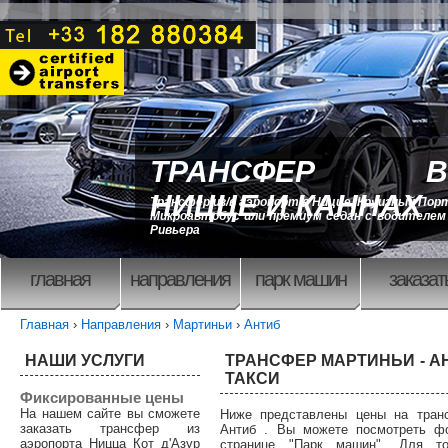
ТРАНСФЕР В
НИЦЦЕ И КАННАХ
Трансфер из/в аэропорт в Ницце, Круизный Порт
Микроавтобус или премиум седан с водителем 
Ривьера
главная
направления
парк машин
заказат
Главная
›
Направления
›
Мартиньи
›
Антиб
НАШИ УСЛУГИ
ТРАНСФЕР МАРТИНЬИ - А
ТАКСИ
Фиксированные цены
На нашем сайте вы сможете
Ниже представлены цены на тран
заказать трансфер из
Антиб . Вы можете посмотреть ф
аэропорта Ницца Кот д'Азур
странице "Парк машин". Для то