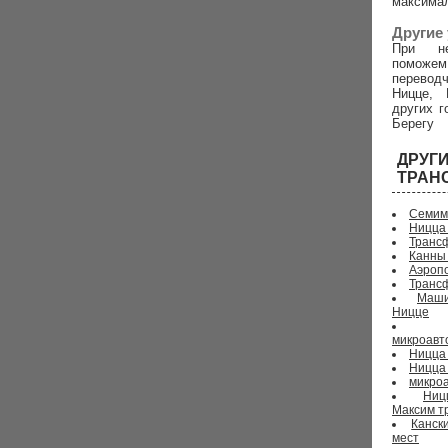
максима
Другие 
При не
поможем
перево
Ницце, 
других г
Берегу
ДРУ
ТРАН
Семим
Ницца
Трансф
Канны
Аэропо
Транс
Маши
Ницце
микроавт
Ницца 
Ницца
микроа
Ниц
Максим т
Канск
мест