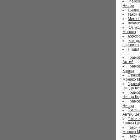
перс
Ницце
Ницца
такси 
Merced
почасо
От жд
Монако
аэропо
Как д
аэропорт
Ницца 
Транс
Антиб
Транс
Канны
Транс
Монако М
Транс
Ницца Ко
Транс
Ницца Кр
Транс
Ницца
Такси 
Антиб Це
Такси 
Канны Це
Такси 
Монако М
Такси 