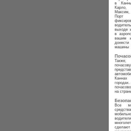
в Канн
Карло,
Максим,
Порт
фиксиро
водител
выходе 
в аэроп
вашим 
донест
машины
Почасо
Также,
почасову
предс
автомо
Канна
город
почасов
на стран
Безопа
Все м
средств
мобиль
води
многоле
сделаю