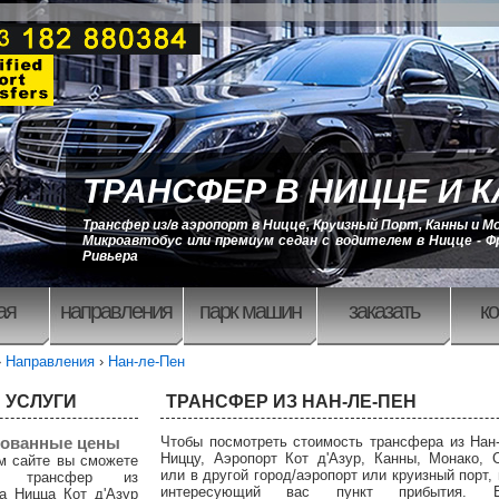
ТРАНСФЕР В НИЦЦЕ И 
Трансфер из/в аэропорт в Ницце, Круизный Порт, Канны и М
Микроавтобус или премиум седан с водителем в Ницце - Ф
Ривьера
ая
направления
парк машин
заказать
ко
›
Направления
›
Нан-ле-Пен
 УСЛУГИ
ТРАНСФЕР ИЗ НАН-ЛЕ-ПЕН
ованные цены
Чтобы посмотреть стоимость трансфера из Нан
Ниццу, Аэропорт Кот д'Азур, Канны, Монако, 
м сайте вы сможете
или в другой город/аэропорт или круизный порт,
ть трансфер из
интересующий вас пункт прибытия.
а Ницца Кот д'Азур