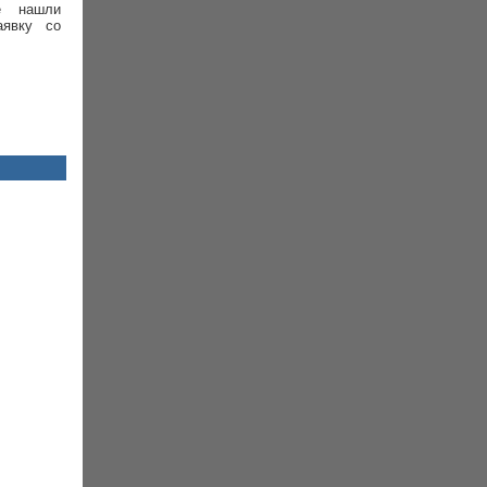
е нашли
аявку со