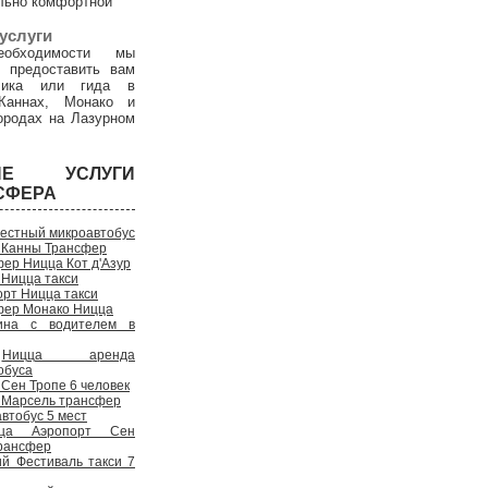
льно комфортной
услуги
обходимости мы
 предоставить вам
дчика или гида в
Каннах, Монако и
ородах на Лазурном
ГИЕ УСЛУГИ
СФЕРА
естный микроавтобус
 Канны Трансфер
ер Ницца Кот д'Азур
 Ницца такси
рт Ницца такси
фер Монако Ницца
на с водителем в
Ницца аренда
обуса
Сен Тропе 6 человек
 Марсель трансфер
втобус 5 мест
ца Аэропорт Сен
рансфер
ий Фестиваль такси 7