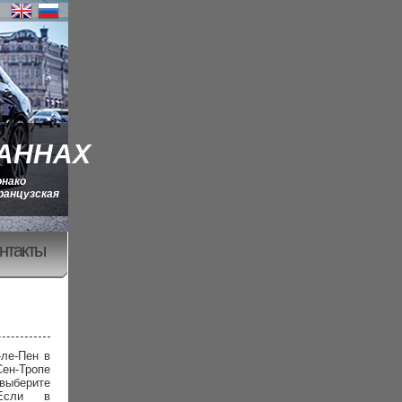
КАННАХ
онако
ранцузская
нтакты
-ле-Пен в
Сен-Тропе
 выберите
 Если в