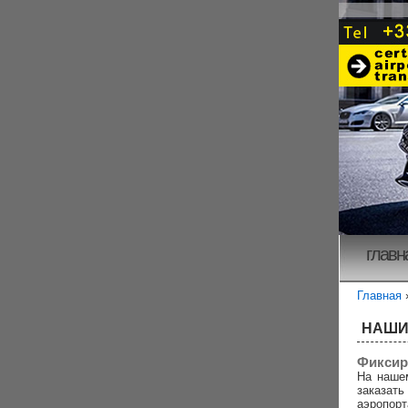
главн
Главная
НАШИ
Фиксир
На наше
заказа
аэропорт