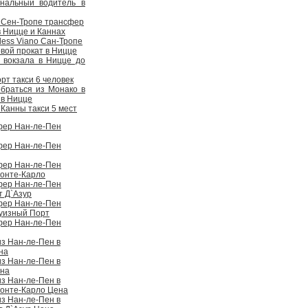
ональный водитель в
 Сен-Тропе трансфер
в Ницце и Каннах
ess Viano Сан-Тропе
вой прокат в Ницце
 вокзала в Ницце до
рт такси 6 человек
обраться из Монако в
 в Ницце
Канны такси 5 мест
фер Нан-ле-Пен
фер Нан-ле-Пен
фер Нан-ле-Пен
онте-Карло
фер Нан-ле-Пен
т Д`Азур
фер Нан-ле-Пен
уизный Порт
фер Нан-ле-Пен
из Нан-ле-Пен в
на
из Нан-ле-Пен в
на
из Нан-ле-Пен в
онте-Карло Цена
из Нан-ле-Пен в