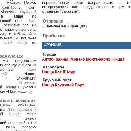
перечисленных ниже направлениях вы н
ы, Монако Монте-
интересующий вас город, отправьте нам з
 Сен-Тропе, Сен-
страницы "Заказать".
 Марсель, Круизный
 в Ницце по
ванной цене. Наш
Отправка
ь встретит вас на
»
Нан-ле-Пен (Франция)
из таможенной зоны
орту с табличкой с
Прибытие
именем и поможет
и ваши вещи до
ФРАНЦИЯ
Города
вая аренда
Антиб
,
Канны
,
Монако Монте-Карло
,
Ницца
 мы предлагаем
ю аренду любого из
Аэропорты
тавленных нами
Ницца Кот Д`Азур
билей в Ницце,
х и ближайших
Круизный порт
ах. Стомость
Ницца Круизный Порт
ой аренды указана
ице «Парк машин»
сность, комфорт
ашины оснащены
ами безопасности и
ной связи. Наши
тели имеют
тний опыт работы и
т вашу поездку