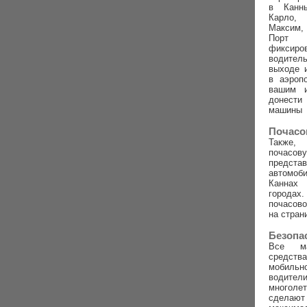
в Канн
Карло,
Максим,
Порт
фиксиро
водител
выходе 
в аэроп
вашим 
донест
машины
Почасо
Также,
почасову
предс
автомо
Канна
город
почасов
на стран
Безопа
Все м
средств
мобиль
води
многоле
сделаю