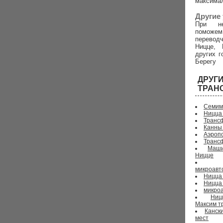
максима
Другие 
При не
поможем
перево
Ницце, 
других г
Берегу
ДРУ
ТРАН
Семим
Ницца
Трансф
Канны
Аэропо
Транс
Маши
Ницце
микроавт
Ницца 
Ницца
микроа
Ниц
Максим т
Канск
мест