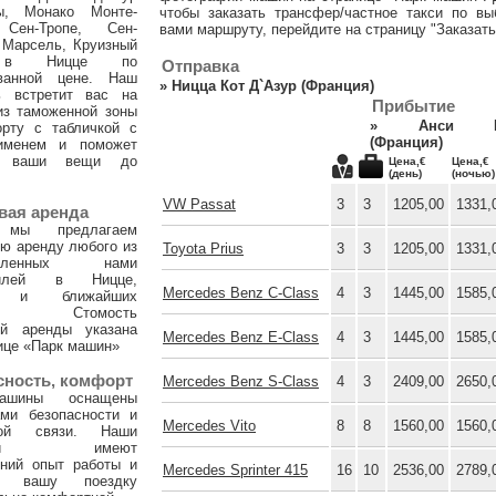
ы, Монако Монте-
чтобы заказать трансфер/частное такси по вы
 Сен-Тропе, Сен-
вами маршруту, перейдите на страницу "Заказать
 Марсель, Круизный
 в Ницце по
Отправка
ванной цене. Наш
»
Ницца Кот Д`Азур (Франция)
ь встретит вас на
Прибытие
из таможенной зоны
»
Анси М
орту с табличкой с
(Франция)
именем и поможет
и ваши вещи до
Цена,€
Цена,€
(день)
(ночью)
VW Passat
3
3
1205,00
1331,
вая аренда
 мы предлагаем
ю аренду любого из
Toyota Prius
3
3
1205,00
1331,
тавленных нами
билей в Ницце,
Mercedes Benz C-Class
4
3
1445,00
1585,
х и ближайших
ах. Стомость
ой аренды указана
Mercedes Benz E-Class
4
3
1445,00
1585,
ице «Парк машин»
сность, комфорт
Mercedes Benz S-Class
4
3
2409,00
2650,
ашины оснащены
ами безопасности и
Mercedes Vito
8
8
1560,00
1560,
ной связи. Наши
тели имеют
тний опыт работы и
Mercedes Sprinter 415
16
10
2536,00
2789,
т вашу поездку