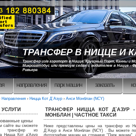
ТРАНСФЕР В НИЦЦЕ И 
Трансфер из/в аэропорт в Ницце, Круизный Порт, Канны и М
Микроавтобус или премиум седан с водителем в Ницце - Ф
Ривьера
ая
направления
парк машин
заказать
ко
›
Направления
›
Ницца Кот Д`Азур
›
Анси Монблан (NCY)
 УСЛУГИ
ТРАНСФЕР НИЦЦА КОТ Д`АЗУР 
МОНБЛАН | ЧАСТНОЕ ТАКСИ
ованные цены
м сайте вы сможете
Ниже представлены цены на трансфер из Н
ть трансфер из
Д`Азур в Анси Монблан (NCY) . Вы можете по
а Ницца Кот д'Азур
фотографии машин на странице "Парк машин". 