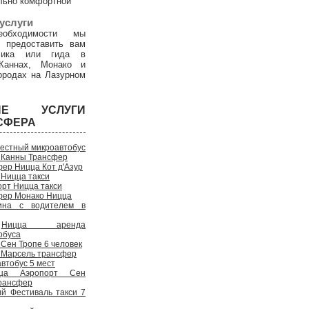
льно комфортной
услуги
обходимости мы
 предоставить вам
дчика или гида в
Каннах, Монако и
ородах на Лазурном
ГИЕ УСЛУГИ
СФЕРА
естный микроавтобус
 Канны Трансфер
ер Ницца Кот д'Азур
 Ницца такси
рт Ницца такси
фер Монако Ницца
на с водителем в
Ницца аренда
обуса
Сен Тропе 6 человек
 Марсель трансфер
втобус 5 мест
ца Аэропорт Сен
рансфер
ий Фестиваль такси 7