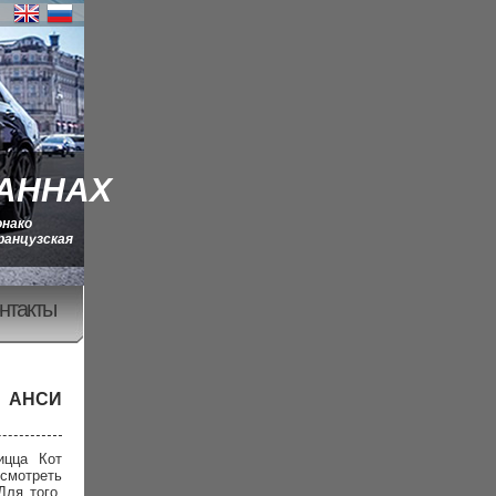
КАННАХ
онако
ранцузская
нтакты
- АНСИ
ицца Кот
смотреть
Для того,