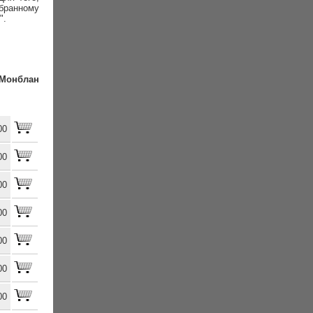
бранному
".
онблан
00
00
00
00
00
00
00