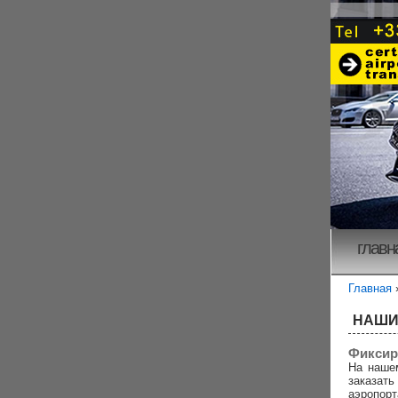
главн
Главная
НАШИ
Фиксир
На наше
заказа
аэропорт