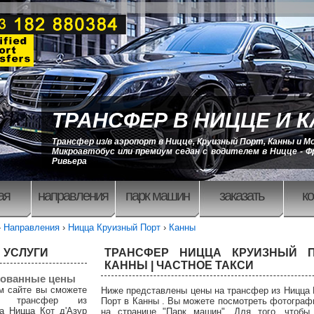
ТРАНСФЕР В НИЦЦЕ И 
Трансфер из/в аэропорт в Ницце, Круизный Порт, Канны и М
Микроавтобус или премиум седан с водителем в Ницце - Ф
Ривьера
ая
направления
парк машин
заказать
ко
›
Направления
›
Ницца Круизный Порт
›
Канны
 УСЛУГИ
ТРАНСФЕР НИЦЦА КРУИЗНЫЙ П
КАННЫ | ЧАСТНОЕ ТАКСИ
ованные цены
м сайте вы сможете
Ниже представлены цены на трансфер из Ницца
ть трансфер из
Порт в Канны . Вы можете посмотреть фотогра
а Ницца Кот д'Азур
на странице "Парк машин". Для того, чтобы 