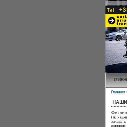
главн
Главная
НАШИ
Фиксир
На наше
заказа
аэропорт