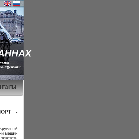
КАННАХ
онако
ранцузская
нтакты
ОРТ -
 Круизный
фии машин
заказать