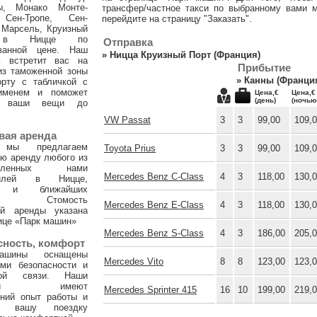
ы, Монако Монте-
трансфер/частное такси по выбранному вами м
 Сен-Тропе, Сен-
перейдите на страницу "Заказать".
 Марсель, Круизный
 в Ницце по
Отправка
ванной цене. Наш
»
Ницца Круизный Порт (Франция)
ь встретит вас на
Прибытие
из таможенной зоны
»
Канны (Франци
орту с табличкой с
именем и поможет
Цена,€
Цена,€
(день)
(ночью
и ваши вещи до
VW Passat
3
3
99,00
109,
вая аренда
 мы предлагаем
Toyota Prius
3
3
99,00
109,
ю аренду любого из
тавленных нами
Mercedes Benz C-Class
4
3
118,00
130,
билей в Ницце,
х и ближайших
ах. Стомость
Mercedes Benz E-Class
4
3
118,00
130,
ой аренды указана
ице «Парк машин»
Mercedes Benz S-Class
4
3
186,00
205,
сность, комфорт
ашины оснащены
Mercedes Vito
8
8
123,00
123,
ами безопасности и
ной связи. Наши
тели имеют
Mercedes Sprinter 415
16
10
199,00
219,
тний опыт работы и
т вашу поездку