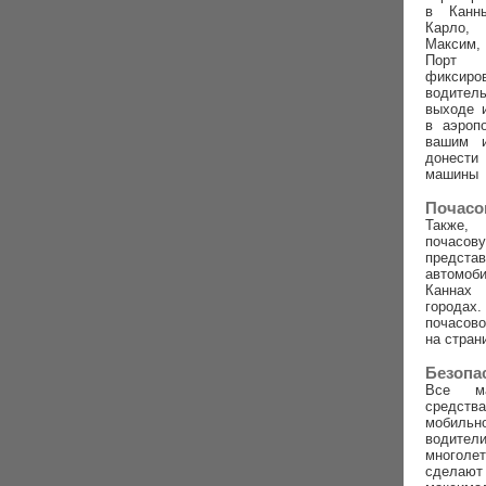
в Канн
Карло,
Максим,
Порт
фиксиро
водител
выходе 
в аэроп
вашим 
донест
машины
Почасо
Также,
почасову
предс
автомо
Канна
город
почасов
на стран
Безопа
Все м
средств
мобиль
води
многоле
сделаю