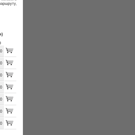
аршруту,
я)
)
00
00
00
00
00
00
00