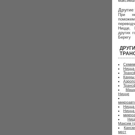
максима
Другие 
При не
поможем
перево
Ницце, 
других г
Берегу
ДРУ
ТРАН
Семим
Ницца
Трансф
Канны
Аэропо
Транс
Маши
Ницце
микроавт
Ницца 
Ницца
микроа
Ниц
Максим т
Канск
мест