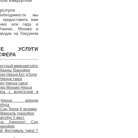
льно комфортной
услуги
обходимости мы
 предоставить вам
дчика или гида в
Каннах, Монако и
ородах на Лазурном
ГИЕ УСЛУГИ
СФЕРА
естный микроавтобус
 Канны Трансфер
ер Ницца Кот д'Азур
 Ницца такси
рт Ницца такси
фер Монако Ницца
на с водителем в
Ницца аренда
обуса
Сен Тропе 6 человек
 Марсель трансфер
втобус 5 мест
ца Аэропорт Сен
рансфер
ий Фестиваль такси 7