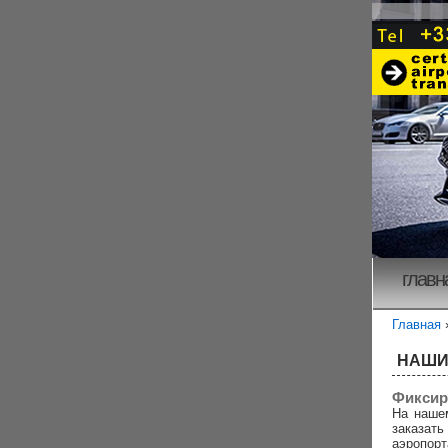
главн
Главная
НАШИ
Фиксир
На наше
заказа
аэропорт