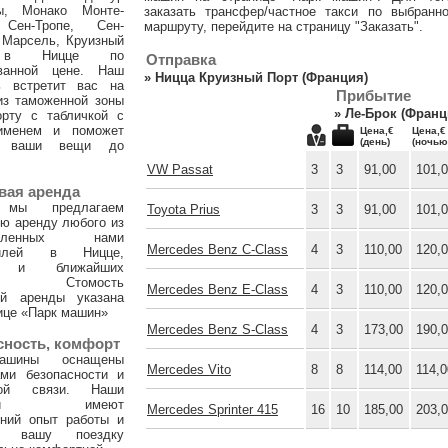
ы, Монако Монте-
заказать трансфер/частное такси по выбранн
 Сен-Тропе, Сен-
маршруту, перейдите на страницу "Заказать".
 Марсель, Круизный
 в Ницце по
Отправка
ванной цене. Наш
»
Ницца Круизный Порт (Франция)
ь встретит вас на
Прибытие
из таможенной зоны
»
Ле-Брок (Франц
орту с табличкой с
именем и поможет
Цена,€
Цена,€
(день)
(ночью
и ваши вещи до
VW Passat
3
3
91,00
101,
вая аренда
 мы предлагаем
Toyota Prius
3
3
91,00
101,
ю аренду любого из
тавленных нами
Mercedes Benz C-Class
4
3
110,00
120,
билей в Ницце,
х и ближайших
ах. Стомость
Mercedes Benz E-Class
4
3
110,00
120,
ой аренды указана
ице «Парк машин»
Mercedes Benz S-Class
4
3
173,00
190,
сность, комфорт
ашины оснащены
Mercedes Vito
8
8
114,00
114,0
ами безопасности и
ной связи. Наши
тели имеют
Mercedes Sprinter 415
16
10
185,00
203,
тний опыт работы и
т вашу поездку