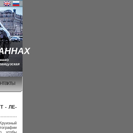
КАННАХ
онако
ранцузская
нтакты
 - ЛЕ-
 Круизный
тографии
о, чтобы