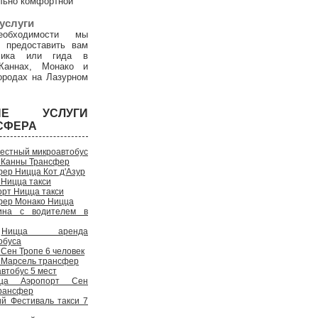
льно комфортной
услуги
обходимости мы
 предоставить вам
дчика или гида в
Каннах, Монако и
ородах на Лазурном
ГИЕ УСЛУГИ
СФЕРА
естный микроавтобус
 Канны Трансфер
ер Ницца Кот д'Азур
 Ницца такси
рт Ницца такси
фер Монако Ницца
на с водителем в
Ницца аренда
обуса
Сен Тропе 6 человек
 Марсель трансфер
втобус 5 мест
ца Аэропорт Сен
рансфер
ий Фестиваль такси 7