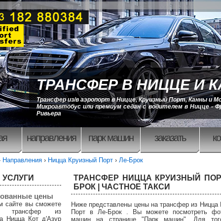
ТРАНСФЕР В НИЦЦЕ И 
Трансфер из/в аэропорт в Ницце, Круизный Порт, Канны и М
Микроавтобус или премиум седан с водителем в Ницце - Ф
Ривьера
ая
направления
парк машин
заказать
ко
›
Направления
›
Ницца Круизный Порт
›
Ле-Брок
 УСЛУГИ
ТРАНСФЕР НИЦЦА КРУИЗНЫЙ ПОРТ
БРОК | ЧАСТНОЕ ТАКСИ
ованные цены
м сайте вы сможете
Ниже представлены цены на трансфер из Ницца
ть трансфер из
Порт в Ле-Брок . Вы можете посмотреть фо
а Ницца Кот д'Азур
машин на странице "Парк машин". Для тог