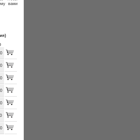
ому вами
ия)
)
00
00
00
00
00
0
00