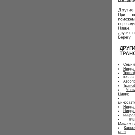
максима
Другие 
При не
поможем
перево
Ницце, 
других г
Берегу
ДРУ
ТРАН
Семим
Ницца
Трансф
Канны
Аэропо
Транс
Маши
Ницце
микроавт
Ницца 
Ницца
микроа
Ниц
Максим т
Канск
мест