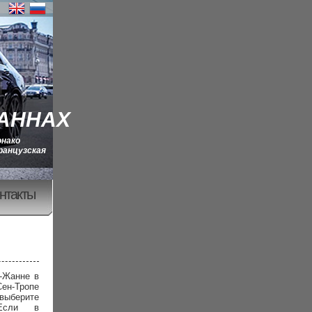
КАННАХ
онако
ранцузская
нтакты
-Жанне в
Сен-Тропе
 выберите
 Если в