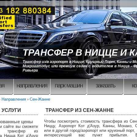
ТРАНСФЕР В НИЦЦЕ И 
Трансфер из/в аэропорт в Ницце, Круизный Порт, Канны и М
Микроавтобус или премиум седан с водителем в Ницце - Ф
Ривьера
ая
направления
парк машин
заказать
ко
›
Направления
›
Сен-Жанне
 УСЛУГИ
ТРАНСФЕР ИЗ СЕН-ЖАННЕ
ованные цены
Чтобы посмотреть стоимость трансфера из Сен
Ниццу, Аэропорт Кот д'Азур, Канны, Монако, 
м сайте вы сможете
или в другой город/аэропорт или круизный порт,
ть трансфер из
интересующий вас пункт прибытия.
а Ницца Кот д'Азур