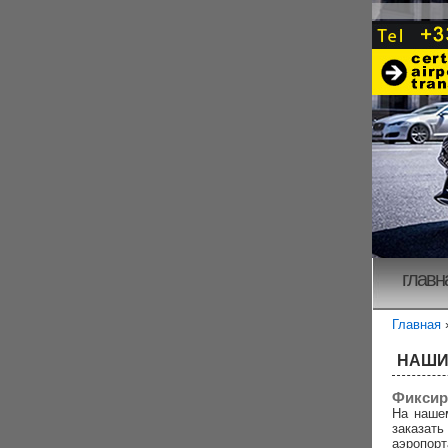
главн
Главная
НАШИ
Фиксир
На наше
заказа
аэропорт