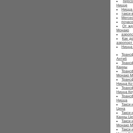
перс
Ницце
Ницца
такси 
Merced
почасо
От жд
Монако
аэропо
Как д
аэропорт
Ницца 
Транс
Антиб
Транс
Канны
Транс
Монако М
Транс
Ницца Ко
Транс
Ницца Кр
Транс
Ницца
Такси 
Цена
Такси 
Канны Це
Такси 
Монако М
Такси 