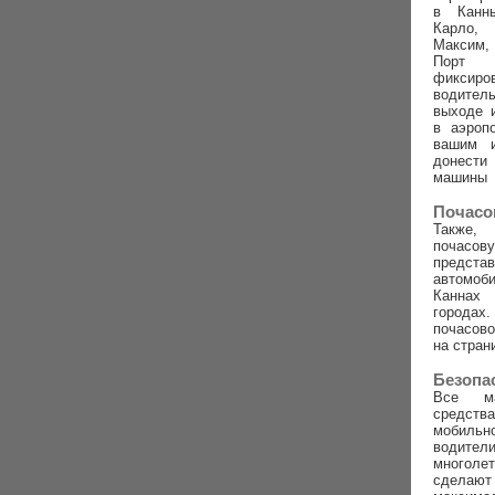
в Канн
Карло,
Максим,
Порт
фиксиро
водител
выходе 
в аэроп
вашим 
донест
машины
Почасо
Также,
почасову
предс
автомо
Канна
город
почасов
на стран
Безопа
Все м
средств
мобиль
води
многоле
сделаю