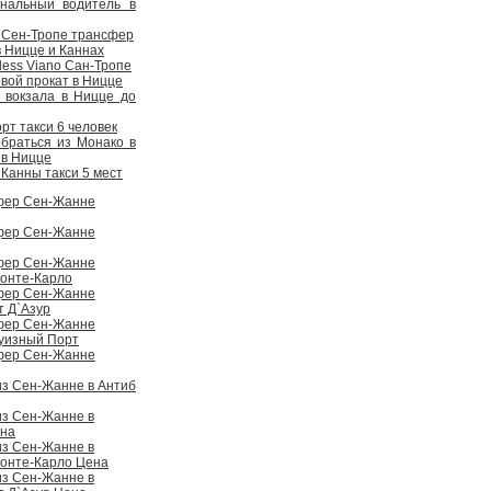
ональный водитель в
 Сен-Тропе трансфер
в Ницце и Каннах
ess Viano Сан-Тропе
вой прокат в Ницце
 вокзала в Ницце до
рт такси 6 человек
обраться из Монако в
 в Ницце
Канны такси 5 мест
фер Сен-Жанне
фер Сен-Жанне
фер Сен-Жанне
онте-Карло
фер Сен-Жанне
т Д`Азур
фер Сен-Жанне
уизный Порт
фер Сен-Жанне
из Сен-Жанне в Антиб
из Сен-Жанне в
на
из Сен-Жанне в
онте-Карло Цена
из Сен-Жанне в