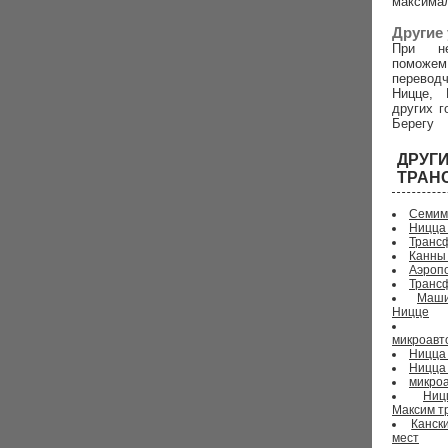
максима
Другие 
При не
поможем
перево
Ницце, 
других г
Берегу
ДРУ
ТРАН
Семим
Ницца
Трансф
Канны
Аэропо
Транс
Маши
Ницце
микроавт
Ницца 
Ницца
микроа
Ниц
Максим т
Канск
мест