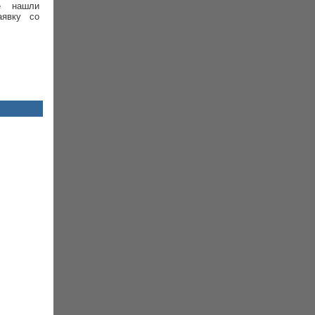
е нашли
аявку со