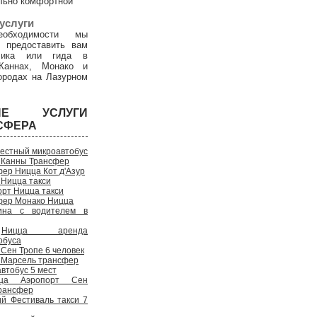
льно комфортной
услуги
обходимости мы
 предоставить вам
дчика или гида в
Каннах, Монако и
ородах на Лазурном
ГИЕ УСЛУГИ
СФЕРА
естный микроавтобус
 Канны Трансфер
ер Ницца Кот д'Азур
 Ницца такси
рт Ницца такси
фер Монако Ницца
на с водителем в
Ницца аренда
обуса
Сен Тропе 6 человек
 Марсель трансфер
втобус 5 мест
ца Аэропорт Сен
рансфер
ий Фестиваль такси 7