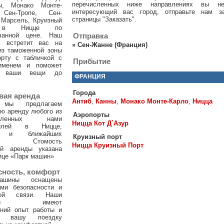
перечисленных ниже направлениях вы н
ы, Монако Монте-
интересующий вас город, отправьте нам з
 Сен-Тропе, Сен-
страницы "Заказать".
 Марсель, Круизный
 в Ницце по
ванной цене. Наш
Отправка
ь встретит вас на
»
Сен-Жанне (Франция)
из таможенной зоны
орту с табличкой с
Прибытие
именем и поможет
и ваши вещи до
ФРАНЦИЯ
Города
вая аренда
Антиб
,
Канны
,
Монако Монте-Карло
,
Ницца
 мы предлагаем
ю аренду любого из
Аэропорты
тавленных нами
Ницца Кот Д`Азур
билей в Ницце,
х и ближайших
Круизный порт
ах. Стомость
Ницца Круизный Порт
ой аренды указана
ице «Парк машин»
сность, комфорт
ашины оснащены
ами безопасности и
ной связи. Наши
тели имеют
тний опыт работы и
т вашу поездку