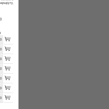
аршруту,
)
)
00
00
00
00
00
00
00