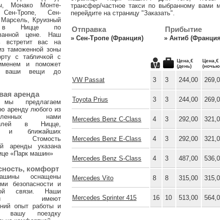
ы, Монако Монте-
трансфер/частное такси по выбранному вами м
 Сен-Тропе, Сен-
перейдите на страницу "Заказать".
 Марсель, Круизный
 в Ницце по
Отправка
Прибытие
ванной цене. Наш
»
Сен-Тропе (Франция)
»
Антиб (Франция
ь встретит вас на
из таможенной зоны
орту с табличкой с
Цена,€
Цена,€
именем и поможет
(день)
(ночью
и ваши вещи до
VW Passat
3
3
244,00
269,
вая аренда
Toyota Prius
3
3
244,00
269,
 мы предлагаем
ю аренду любого из
тавленных нами
Mercedes Benz C-Class
4
3
292,00
321,
билей в Ницце,
х и ближайших
ах. Стомость
Mercedes Benz E-Class
4
3
292,00
321,
ой аренды указана
ице «Парк машин»
Mercedes Benz S-Class
4
3
487,00
536,
сность, комфорт
ашины оснащены
Mercedes Vito
8
8
315,00
315,
ами безопасности и
ной связи. Наши
Mercedes Sprinter 415
16
10
513,00
564,
тели имеют
тний опыт работы и
т вашу поездку