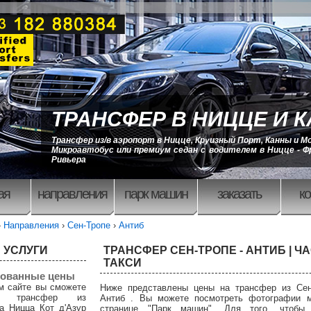
ТРАНСФЕР В НИЦЦЕ И 
Трансфер из/в аэропорт в Ницце, Круизный Порт, Канны и М
Микроавтобус или премиум седан с водителем в Ницце - Ф
Ривьера
ая
направления
парк машин
заказать
ко
›
Направления
›
Сен-Тропе
›
Антиб
 УСЛУГИ
ТРАНСФЕР СЕН-ТРОПЕ - АНТИБ | Ч
ТАКСИ
ованные цены
м сайте вы сможете
Ниже представлены цены на трансфер из Сен
ть трансфер из
Антиб . Вы можете посмотреть фотографии 
а Ницца Кот д'Азур
странице "Парк машин". Для того, чтобы 