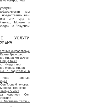
льно комфортной
услуги
обходимости мы
 предоставить вам
дчика или гида в
Каннах, Монако и
ородах на Лазурном
ГИЕ УСЛУГИ
СФЕРА
естный микроавтобус
 Канны Трансфер
ер Ницца Кот д'Азур
 Ницца такси
рт Ницца такси
фер Монако Ницца
на с водителем в
Ницца аренда
обуса
Сен Тропе 6 человек
 Марсель трансфер
втобус 5 мест
ца Аэропорт Сен
рансфер
ий Фестиваль такси 7