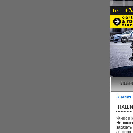
главн
Главная
НАШИ
Фиксир
На наше
заказа
аэропорт