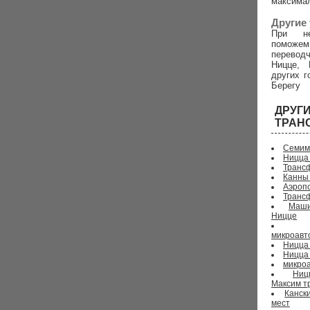
максима
Другие 
При не
поможем
перево
Ницце, 
других г
Берегу
ДРУ
ТРАН
Семим
Ницца
Трансф
Канны
Аэропо
Транс
Маши
Ницце
микроавт
Ницца 
Ницца
микроа
Ниц
Максим т
Канск
мест