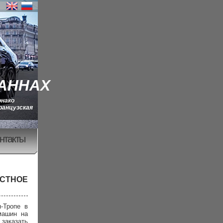
КАННАХ
онако
ранцузская
нтакты
АСТНОЕ
-Тропе в
машин на
заказать