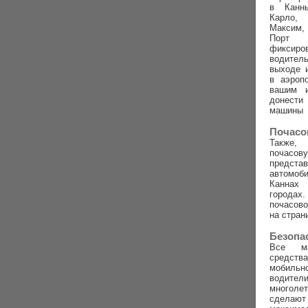
в Канн
Карло,
Максим,
Порт
фиксиро
водител
выходе 
в аэроп
вашим 
донест
машины
Почасо
Также,
почасову
предс
автомо
Канна
город
почасов
на стран
Безопа
Все м
средств
мобиль
води
многоле
сделаю