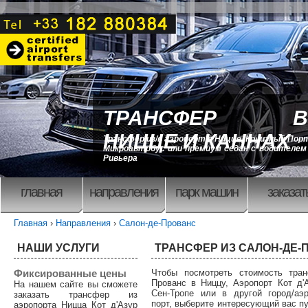
ТРАНСФЕР В
НИЦЦЕ И КАННАХ
Трансфер из/в аэропорт в Ницце, Круизный Порт
Микроавтобус или премиум седан с водителем 
Ривьера
главная
направления
парк машин
заказат
Главная
›
Направления
›
Салон-де-Прованс
НАШИ УСЛУГИ
ТРАНСФЕР ИЗ САЛОН-ДЕ-
Фиксированные цены
Чтобы посмотреть стоимость тран
Прованс в Ниццу, Аэропорт Кот д'
На нашем сайте вы сможете
Сен-Тропе или в другой город/аэ
заказать трансфер из
порт, выберите интересующий вас пу
аэропорта Ницца Кот д'Азур