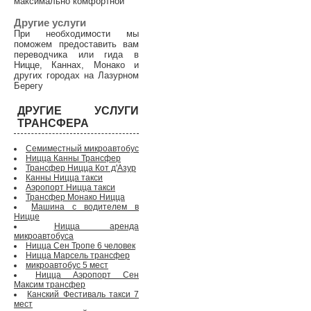
максимально комфортной
Другие услуги
При необходимости мы
поможем предоставить вам
переводчика или гида в
Ницце, Каннах, Монако и
других городах на Лазурном
Берегу
ДРУГИЕ УСЛУГИ
ТРАНСФЕРА
Семиместный микроавтобус
Ницца Канны Трансфер
Трансфер Ницца Кот д'Азур
Канны Ницца такси
Аэропорт Ницца такси
Трансфер Монако Ницца
Машина с водителем в
Ницце
Ницца аренда
микроавтобуса
Ницца Сен Тропе 6 человек
Ницца Марсель трансфер
микроавтобус 5 мест
Ницца Аэропорт Сен
Максим трансфер
Канский Фестиваль такси 7
мест