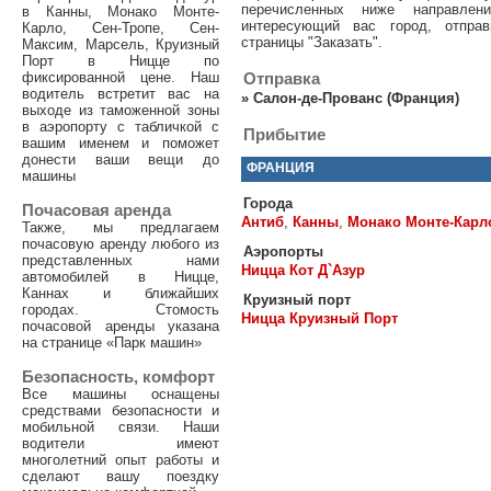
перечисленных ниже направле
в Канны, Монако Монте-
интересующий вас город, отпра
Карло, Сен-Тропе, Сен-
страницы "Заказать".
Максим, Марсель, Круизный
Порт в Ницце по
фиксированной цене. Наш
Отправка
водитель встретит вас на
»
Салон-де-Прованс (Франция)
выходе из таможенной зоны
в аэропорту с табличкой с
Прибытие
вашим именем и поможет
донести ваши вещи до
ФРАНЦИЯ
машины
Города
Почасовая аренда
Антиб
,
Канны
,
Монако Монте-Карл
Также, мы предлагаем
почасовую аренду любого из
Аэропорты
представленных нами
Ницца Кот Д`Азур
автомобилей в Ницце,
Каннах и ближайших
Круизный порт
городах. Стомость
Ницца Круизный Порт
почасовой аренды указана
на странице «Парк машин»
Безопасность, комфорт
Все машины оснащены
средствами безопасности и
мобильной связи. Наши
водители имеют
многолетний опыт работы и
сделают вашу поездку