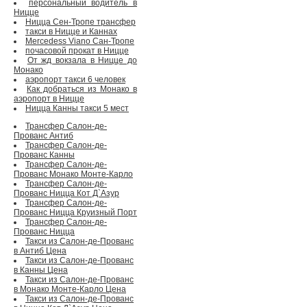
персональный водитель в
Ницце
Ницца Сен-Тропе трансфер
такси в Ницце и Каннах
Mercedess Viano Сан-Тропе
почасовой прокат в Ницце
От жд вокзала в Ницце до
Монако
аэропорт такси 6 человек
Как добраться из Монако в
аэропорт в Ницце
Ницца Канны такси 5 мест
Трансфер Салон-де-
Прованс Антиб
Трансфер Салон-де-
Прованс Канны
Трансфер Салон-де-
Прованс Монако Монте-Карло
Трансфер Салон-де-
Прованс Ницца Кот Д`Азур
Трансфер Салон-де-
Прованс Ницца Круизный Порт
Трансфер Салон-де-
Прованс Ницца
Такси из Салон-де-Прованс
в Антиб Цена
Такси из Салон-де-Прованс
в Канны Цена
Такси из Салон-де-Прованс
в Монако Монте-Карло Цена
Такси из Салон-де-Прованс