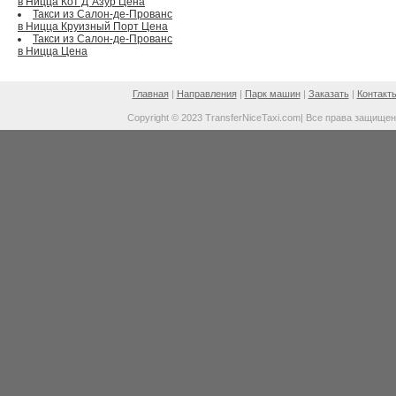
в Ницца Кот Д`Азур Цена
Такси из Салон-де-Прованс
в Ницца Круизный Порт Цена
Такси из Салон-де-Прованс
в Ницца Цена
Главная
|
Направления
|
Парк машин
|
Заказать
|
Контакт
Copyright © 2023 TransferNiceTaxi.com| Все права защище