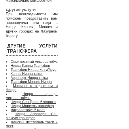
максимально комфортной
Другие услуги
При необходимости мы
поможем предоставить вам
переводчика или гида в
Ницце, Каннах, Монако и
других городах на Лазурном
Берегу
ДРУГИЕ УСЛУГИ
ТРАНСФЕРА
Семиместный микроавтобус
Ницца Канны Трансфер
Трансфер Ницца Кот д'Азур
Канны Ницца такси
Аэропорт Ницца такси
Трансфер Монако Ницца
Машина с водителем в
Ницце
Ницца аренда
микроавтобуса
Ницца Сен Тропе 6 человек
Ницца Марсель трансфер
микроавтобус 5 мест
Ницца Аэропорт Сен
Максим трансфер
Канский Фестиваль такси 7
мест