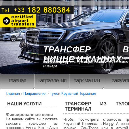
ТРАНСФЕР В
НИЦЦЕ И КАННАХ
Трансфер из/в аэропорт в Ницце, Круизный Порт
Микроавтобус или премиум седан с водителем 
Ривьера
главная
направления
парк машин
заказат
Главная
›
Направления
›
Тулон Круизный Терминал
НАШИ УСЛУГИ
ТРАНСФЕР ИЗ ТУЛО
ТЕРМИНАЛ
Фиксированные цены
На нашем сайте вы сможете
Чтобы посмотреть стоимость т
заказать трансфер из
Круизный Терминал в Ниццу, Аэропор
аэропорта Ницца Кот д'Азур
Монако, Сен-Тропе или в другой 