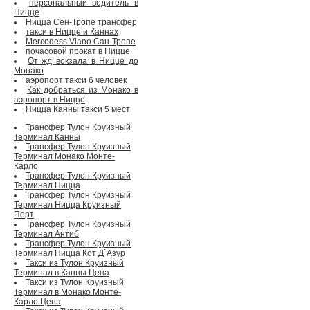
персональный водитель в
Ницце
Ницца Сен-Тропе трансфер
такси в Ницце и Каннах
Mercedess Viano Сан-Тропе
почасовой прокат в Ницце
От жд вокзала в Ницце до
Монако
аэропорт такси 6 человек
Как добраться из Монако в
аэропорт в Ницце
Ницца Канны такси 5 мест
Трансфер Тулон Круизный
Терминал Канны
Трансфер Тулон Круизный
Терминал Монако Монте-
Карло
Трансфер Тулон Круизный
Терминал Ницца
Трансфер Тулон Круизный
Терминал Ницца Круизный
Порт
Трансфер Тулон Круизный
Терминал Антиб
Трансфер Тулон Круизный
Терминал Ницца Кот Д`Азур
Такси из Тулон Круизный
Терминал в Канны Цена
Такси из Тулон Круизный
Терминал в Монако Монте-
Карло Цена