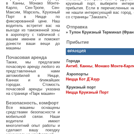
в Канны, Монако Монте-
круизный порт, выберите интер
Карло, Сен-Тропе, Сен-
прибытия. Если в перечисленных н
Максим, Марсель, Круизный
не нашли интересующий вас город, 
Порт в Ницце по
со страницы "Заказать".
фиксированной цене. Наш
водитель встретит вас на
Отправка
выходе из таможенной зоны
»
Тулон Круизный Терминал (Фран
в аэропорту с табличкой с
вашим именем и поможет
Прибытие
донести ваши вещи до
машины
ФРАНЦИЯ
Почасовая аренда
Города
Также, мы предлагаем
Антиб
,
Канны
,
Монако Монте-Карл
почасовую аренду любого из
представленных нами
Аэропорты
автомобилей в Ницце,
Ницца Кот Д`Азур
Каннах и ближайших
городах. Стомость
Круизный порт
почасовой аренды указана
Ницца Круизный Порт
на странице «Парк машин»
Безопасность, комфорт
Все машины оснащены
средствами безопасности и
мобильной связи. Наши
водители имеют
многолетний опыт работы и
сделают вашу поездку