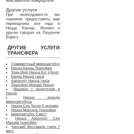
максимально комфортной
Другие услуги
При необходимости мы
поможем предоставить вам
переводчика или гида в
Ницце, Каннах, Монако и
других городах на Лазурном
Берегу
ДРУГИЕ УСЛУГИ
ТРАНСФЕРА
Семиместный микроавтобус
Ницца Канны Трансфер
Трансфер Ницца Кот д'Азур
Канны Ницца такси
Аэропорт Ницца такси
Трансфер Монако Ницца
Машина с водителем в
Ницце
Ницца аренда
микроавтобуса
Ницца Сен Тропе 6 человек
Ницца Марсель трансфер
микроавтобус 5 мест
Ницца Аэропорт Сен
Максим трансфер
Канский Фестиваль такси 7
мест