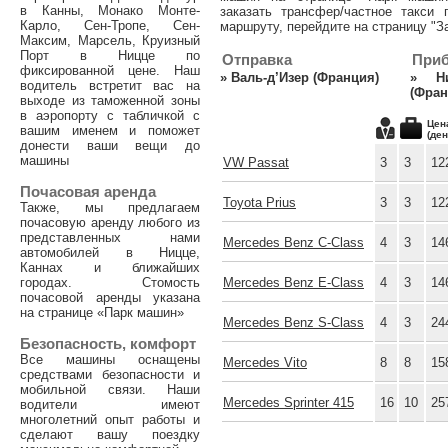
в Канны, Монако Монте-
заказать трансфер/частное такси
Карло, Сен-Тропе, Сен-
маршруту, перейдите на страницу "За
Максим, Марсель, Круизный
Порт в Ницце по
Отправка
При
фиксированной цене. Наш
»
Валь-д’Изер (Франция)
»
Н
водитель встретит вас на
(Фран
выходе из таможенной зоны
в аэропорту с табличкой с
Цен
вашим именем и поможет
(ден
донести ваши вещи до
машины
VW Passat
3
3
12
Почасовая аренда
Toyota Prius
3
3
12
Также, мы предлагаем
почасовую аренду любого из
представленных нами
Mercedes Benz C-Class
4
3
14
автомобилей в Ницце,
Каннах и ближайших
городах. Стомость
Mercedes Benz E-Class
4
3
14
почасовой аренды указана
на странице «Парк машин»
Mercedes Benz S-Class
4
3
24
Безопасность, комфорт
Все машины оснащены
Mercedes Vito
8
8
15
средствами безопасности и
мобильной связи. Наши
Mercedes Sprinter 415
16
10
25
водители имеют
многолетний опыт работы и
сделают вашу поездку