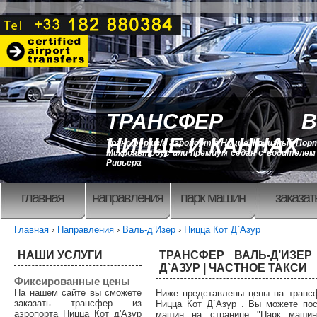
ТРАНСФЕР В
НИЦЦЕ И КАННАХ
Трансфер из/в аэропорт в Ницце, Круизный Порт
Микроавтобус или премиум седан с водителем 
Ривьера
главная
направления
парк машин
заказат
Главная
›
Направления
›
Валь-д’Изер
›
Ницца Кот Д`Азур
НАШИ УСЛУГИ
ТРАНСФЕР ВАЛЬ-Д’ИЗЕР
Д`АЗУР | ЧАСТНОЕ ТАКСИ
Фиксированные цены
На нашем сайте вы сможете
Ниже представлены цены на трансф
заказать трансфер из
Ницца Кот Д`Азур . Вы можете по
аэропорта Ницца Кот д'Азур
машин на странице "Парк машин