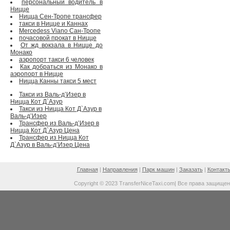
персональный водитель в
Ницце
Ницца Сен-Тропе трансфер
такси в Ницце и Каннах
Mercedess Viano Сан-Тропе
почасовой прокат в Ницце
От жд вокзала в Ницце до
Монако
аэропорт такси 6 человек
Как добраться из Монако в
аэропорт в Ницце
Ницца Канны такси 5 мест
Такси из Валь-д’Изер в
Ницца Кот Д`Азур
Такси из Ницца Кот Д`Азур в
Валь-д’Изер
Трансфер из Валь-д’Изер в
Ницца Кот Д`Азур Цена
Трансфер из Ницца Кот
Д`Азур в Валь-д’Изер Цена
Главная
|
Направления
|
Парк машин
|
Заказать
|
Контакт
Copyright © 2023 TransferNiceTaxi.com| Все права защище