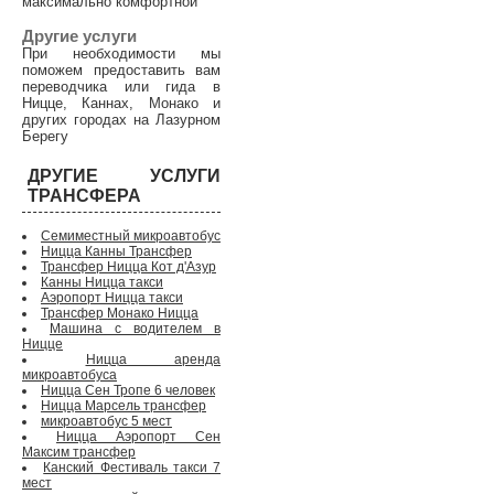
максимально комфортной
Другие услуги
При необходимости мы
поможем предоставить вам
переводчика или гида в
Ницце, Каннах, Монако и
других городах на Лазурном
Берегу
ДРУГИЕ УСЛУГИ
ТРАНСФЕРА
Семиместный микроавтобус
Ницца Канны Трансфер
Трансфер Ницца Кот д'Азур
Канны Ницца такси
Аэропорт Ницца такси
Трансфер Монако Ницца
Машина с водителем в
Ницце
Ницца аренда
микроавтобуса
Ницца Сен Тропе 6 человек
Ницца Марсель трансфер
микроавтобус 5 мест
Ницца Аэропорт Сен
Максим трансфер
Канский Фестиваль такси 7
мест