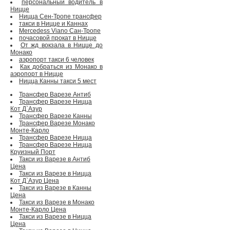
персональный водитель в
Ницце
Ницца Сен-Тропе трансфер
такси в Ницце и Каннах
Mercedess Viano Сан-Тропе
почасовой прокат в Ницце
От жд вокзала в Ницце до
Монако
аэропорт такси 6 человек
Как добраться из Монако в
аэропорт в Ницце
Ницца Канны такси 5 мест
Трансфер Варезе Антиб
Трансфер Варезе Ницца
Кот Д`Азур
Трансфер Варезе Канны
Трансфер Варезе Монако
Монте-Карло
Трансфер Варезе Ницца
Трансфер Варезе Ницца
Круизный Порт
Такси из Варезе в Антиб
Цена
Такси из Варезе в Ницца
Кот Д`Азур Цена
Такси из Варезе в Канны
Цена
Такси из Варезе в Монако
Монте-Карло Цена
Такси из Варезе в Ницца
Цена