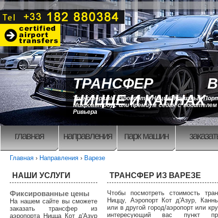
ТРАНСФЕР В
НИЦЦЕ И КАННАХ
Трансфер из/в аэропорт в Ницце, Круизный Порт
Микроавтобус или премиум седан с водителем 
Ривьера
главная
направления
парк машин
заказат
Главная
›
Направления
›
Варезе
НАШИ УСЛУГИ
ТРАНСФЕР ИЗ ВАРЕЗЕ
Фиксированные цены
Чтобы посмотреть стоимость тра
Ниццу, Аэропорт Кот д'Азур, Канн
На нашем сайте вы сможете
или в другой город/аэропорт или кр
заказать трансфер из
интересующий вас пункт п
аэропорта Ницца Кот д'Азур