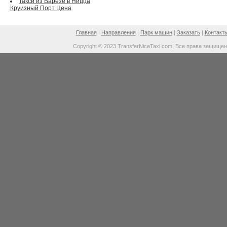
Такси из Варезе в Ницца
Круизный Порт Цена
Главная
|
Направления
|
Парк машин
|
Заказать
|
Контакт
Copyright © 2023 TransferNiceTaxi.com| Все права защище