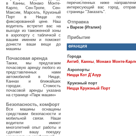
перечисленных ниже направле
в Канны, Монако Монте-
интересующий вас город, отпра
Карло, Сен-Тропе, Сен-
страницы "Заказать".
Максим, Марсель, Круизный
Порт в Ницце по
фиксированной цене. Наш
Отправка
водитель встретит вас на
»
Варезе (Италия)
выходе из таможенной зоны
в аэропорту с табличкой с
Прибытие
вашим именем и поможет
донести ваши вещи до
ФРАНЦИЯ
машины
Города
Почасовая аренда
Антиб
,
Канны
,
Монако Монте-Карл
Также, мы предлагаем
почасовую аренду любого из
Аэропорты
представленных нами
Ницца Кот Д`Азур
автомобилей в Ницце,
Каннах и ближайших
Круизный порт
городах. Стомость
Ницца Круизный Порт
почасовой аренды указана
на странице «Парк машин»
Безопасность, комфорт
Все машины оснащены
средствами безопасности и
мобильной связи. Наши
водители имеют
многолетний опыт работы и
сделают вашу поездку