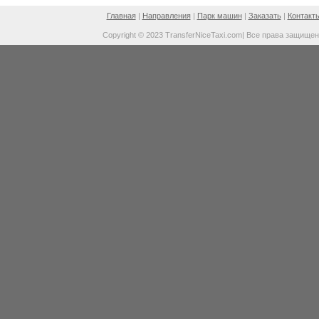
Главная
|
Направления
|
Парк машин
|
Заказать
|
Контакт
Copyright © 2023 TransferNiceTaxi.com| Все права защище