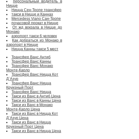
персональный водитель в
Ницце
Ницца Сен-Тропе трансфер
такси в Ницце и Каннах
Mercedess Viano Сан-Тропе
почасовой прокат в Ницце
От жд вокзала в Ницце до
Монако
аэропорт такси 6 человек
Как добраться из Монако в
аэропорт в Ницце
Ницца Канны такси 5 мест
Трансфер Ванс Антиб
Трансфер Ванс Канны
Трансфер Ванс Монако
Монте-Карло
Трансфер Ванс Ницца Кот
Д`Азур
Трансфер Ванс Ницца
Круизный Порт
Трансфер Ванс Ницца
Такси из Ванс в Антиб Цена
Такси из Ванс в Канны Цена
Такси из Ванс в Монако
Монте-Карло Цена
Такси из Ванс в Ницца Кот
Д`Азур Цена
Такси из Ванс в Ницца
Круизный Порт Цена
Такси из Ванс в Ницца Цена