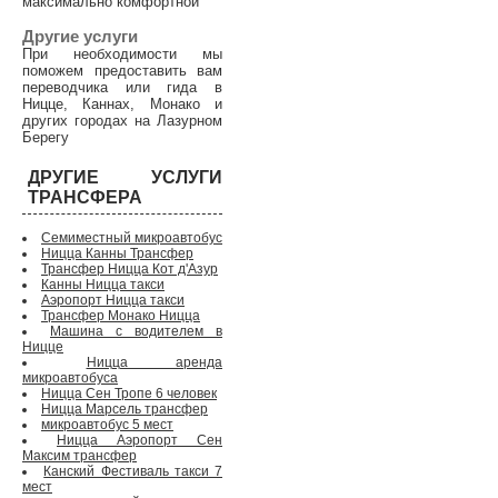
максимально комфортной
Другие услуги
При необходимости мы
поможем предоставить вам
переводчика или гида в
Ницце, Каннах, Монако и
других городах на Лазурном
Берегу
ДРУГИЕ УСЛУГИ
ТРАНСФЕРА
Семиместный микроавтобус
Ницца Канны Трансфер
Трансфер Ницца Кот д'Азур
Канны Ницца такси
Аэропорт Ницца такси
Трансфер Монако Ницца
Машина с водителем в
Ницце
Ницца аренда
микроавтобуса
Ницца Сен Тропе 6 человек
Ницца Марсель трансфер
микроавтобус 5 мест
Ницца Аэропорт Сен
Максим трансфер
Канский Фестиваль такси 7
мест