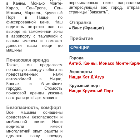
перечисленных ниже направле
в Канны, Монако Монте-
интересующий вас город, отпра
Карло, Сен-Тропе, Сен-
страницы "Заказать".
Максим, Марсель, Круизный
Порт в Ницце по
фиксированной цене. Наш
Отправка
водитель встретит вас на
»
Ванс (Франция)
выходе из таможенной зоны
в аэропорту с табличкой с
Прибытие
вашим именем и поможет
донести ваши вещи до
ФРАНЦИЯ
машины
Города
Почасовая аренда
Антиб
,
Канны
,
Монако Монте-Карл
Также, мы предлагаем
почасовую аренду любого из
Аэропорты
представленных нами
Ницца Кот Д`Азур
автомобилей в Ницце,
Каннах и ближайших
Круизный порт
городах. Стомость
Ницца Круизный Порт
почасовой аренды указана
на странице «Парк машин»
Безопасность, комфорт
Все машины оснащены
средствами безопасности и
мобильной связи. Наши
водители имеют
многолетний опыт работы и
сделают вашу поездку