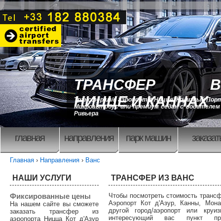
ТРАНСФЕР В
НИЦЦЕ И КАННАХ
Трансфер из/в аэропорт в Ницце, Круизный Порт
Микроавтобус или премиум седан с водителем 
Ривьера
главная
направления
парк машин
заказат
Главная
›
Направления
›
Ванс
НАШИ УСЛУГИ
ТРАНСФЕР ИЗ ВАНС
Фиксированные цены
Чтобы посмотреть стоимость трансф
Аэропорт Кот д'Азур, Канны, Мона
На нашем сайте вы сможете
другой город/аэропорт или круиз
заказать трансфер из
интересующий вас пункт п
аэропорта Ницца Кот д'Азур