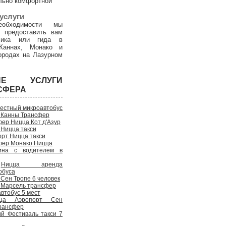
льно комфортной
услуги
обходимости мы
 предоставить вам
дчика или гида в
Каннах, Монако и
ородах на Лазурном
ГИЕ УСЛУГИ
СФЕРА
естный микроавтобус
 Канны Трансфер
ер Ницца Кот д'Азур
 Ницца такси
рт Ницца такси
фер Монако Ницца
на с водителем в
Ницца аренда
обуса
Сен Тропе 6 человек
 Марсель трансфер
втобус 5 мест
ца Аэропорт Сен
рансфер
ий Фестиваль такси 7