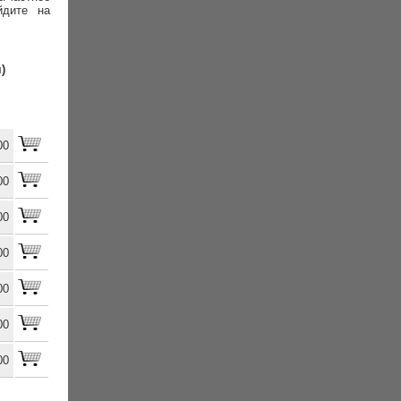
йдите на
)
00
00
00
00
00
00
00