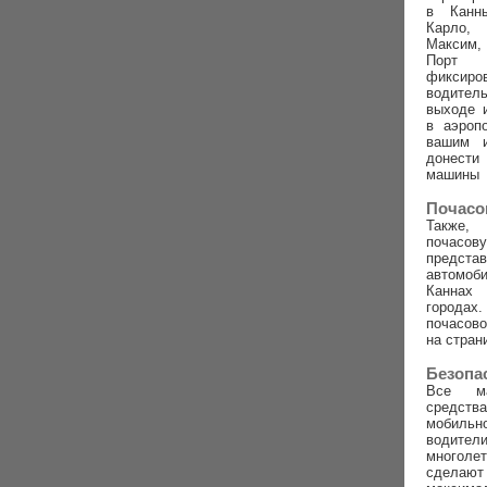
в Канн
Карло,
Максим,
Порт
фиксиро
водител
выходе 
в аэроп
вашим 
донест
машины
Почасо
Также,
почасову
предс
автомо
Канна
город
почасов
на стран
Безопа
Все м
средств
мобиль
води
многоле
сделаю