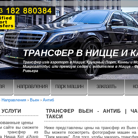
ТРАНСФЕР В НИЦЦЕ И 
Трансфер из/в аэропорт в Ницце, Круизный Порт, Канны и М
Микроавтобус или премиум седан с водителем в Ницце - Ф
Ривьера
ая
направления
парк машин
заказать
ко
›
Направления
›
Вьен
›
Антиб
 УСЛУГИ
ТРАНСФЕР ВЬЕН - АНТИБ | ЧА
ТАКСИ
ованные цены
м сайте вы сможете
Ниже представлены цены на трансфер из Вьен 
ть трансфер из
Вы можете посмотреть фотографии машин на 
а Ницца Кот д'Азур
"Парк машин". Для того, чтобы заказать трансфе