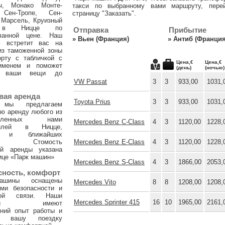
ы, Монако Монте-
такси по выбранному вами маршруту, пере
 Сен-Тропе, Сен-
страницу "Заказать".
 Марсель, Круизный
 в Ницце по
Отправка
Прибытие
ванной цене. Наш
»
Вьен (Франция)
»
Антиб (Франция
ь встретит вас на
из таможенной зоны
орту с табличкой с
Цена,€
Цена,€
именем и поможет
(день)
(ночью)
и ваши вещи до
VW Passat
3
3
933,00
1031,
вая аренда
Toyota Prius
3
3
933,00
1031,
 мы предлагаем
ю аренду любого из
тавленных нами
Mercedes Benz C-Class
4
3
1120,00
1228,
билей в Ницце,
х и ближайших
ах. Стомость
Mercedes Benz E-Class
4
3
1120,00
1228,
ой аренды указана
ице «Парк машин»
Mercedes Benz S-Class
4
3
1866,00
2053,
сность, комфорт
ашины оснащены
Mercedes Vito
8
8
1208,00
1208,
ами безопасности и
ной связи. Наши
Mercedes Sprinter 415
16
10
1965,00
2161,
тели имеют
тний опыт работы и
т вашу поездку