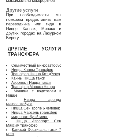
максимально комфортной
Другие услуги
При необходимости мы
поможем предоставить вам
переводчика или гида в
Ницце, Каннах, Монако и
других городах на Лазурном
Берегу
ДРУГИЕ УСЛУГИ
ТРАНСФЕРА
Семиместный микроавтобус
Ницца Канны Трансфер
Трансфер Ницца Кот д'Азур
Канны Ницца такси
Аэропорт Ницца такси
Трансфер Монако Ницца
Машина с водителем в
Ницце
Ницца аренда
микроавтобуса
Ницца Сен Тропе 6 человек
Ницца Марсель трансфер
микроавтобус 5 мест
Ницца Аэропорт Сен
Максим трансфер
Канский Фестиваль такси 7
мест