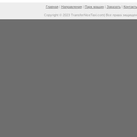
Главная
|
Направления
|
Парк машин
|
Заказать
|
Контакт
Copyright © 2023 TransferNiceTaxi.com| Все права защище