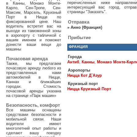
перечисленных ниже направле
в Канны, Монако Монте-
интересующий вас город, отпра
Карло, Сен-Тропе, Сен-
страницы "Заказать".
Максим, Марсель, Круизный
Порт в Ницце по
фиксированной цене. Наш
Отправка
водитель встретит вас на
»
Анно (Франция)
выходе из таможенной зоны
в аэропорту с табличкой с
Прибытие
вашим именем и поможет
донести ваши вещи до
ФРАНЦИЯ
машины
Города
Почасовая аренда
Антиб
,
Канны
,
Монако Монте-Карл
Также, мы предлагаем
почасовую аренду любого из
Аэропорты
представленных нами
Ницца Кот Д`Азур
автомобилей в Ницце,
Каннах и ближайших
Круизный порт
городах. Стомость
Ницца Круизный Порт
почасовой аренды указана
на странице «Парк машин»
Безопасность, комфорт
Все машины оснащены
средствами безопасности и
мобильной связи. Наши
водители имеют
многолетний опыт работы и
сделают вашу поездку