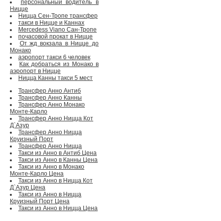
персональный водитель в
Ницце
Ницца Сен-Тропе трансфер
такси в Ницце и Каннах
Mercedess Viano Сан-Тропе
почасовой прокат в Ницце
От жд вокзала в Ницце до
Монако
аэропорт такси 6 человек
Как добраться из Монако в
аэропорт в Ницце
Ницца Канны такси 5 мест
Трансфер Анно Антиб
Трансфер Анно Канны
Трансфер Анно Монако
Монте-Карло
Трансфер Анно Ницца Кот
Д`Азур
Трансфер Анно Ницца
Круизный Порт
Трансфер Анно Ницца
Такси из Анно в Антиб Цена
Такси из Анно в Канны Цена
Такси из Анно в Монако
Монте-Карло Цена
Такси из Анно в Ницца Кот
Д`Азур Цена
Такси из Анно в Ницца
Круизный Порт Цена
Такси из Анно в Ницца Цена