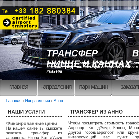
ТРАНСФЕР В
НИЦЦЕ И КАННАХ
Трансфер из/в аэропорт в Ницце, Круизный Порт
Микроавтобус или премиум седан с водителем 
Ривьера
главная
направления
парк машин
заказат
Главная
›
Направления
›
Анно
НАШИ УСЛУГИ
ТРАНСФЕР ИЗ АННО
Фиксированные цены
Чтобы посмотреть стоимость трансф
Аэропорт Кот д'Азур, Канны, Мона
На нашем сайте вы сможете
другой город/аэропорт или круиз
заказать трансфер из
интересующий вас пункт п
аэропорта Ницца Кот д'Азур